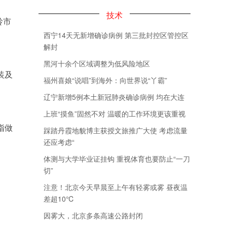
技术
岭市
西宁14天无新增确诊病例 第三批封控区管控区
解封
黑河十余个区域调整为低风险地区
装及
福州喜娘“说唱”到海外：向世界说“丫霸”
辽宁新增5例本土新冠肺炎确诊病例 均在大连
上班“摸鱼”固然不对 温暖的工作环境更该重视
指做
踩踏丹霞地貌博主获授文旅推广大使 考虑流量
还应考虑“
体测与大学毕业证挂钩 重视体育也要防止“一刀
切”
注意！北京今天早晨至上午有轻雾或雾 昼夜温
差超10℃
因雾大，北京多条高速公路封闭