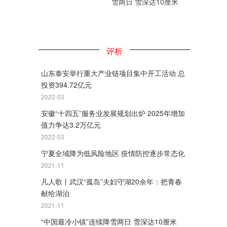
雪两日 雪深达10厘米
评析
山东泰安举行重大产业链项目集中开工活动 总
投资394.72亿元
2022-03
安徽“十四五”服务业发展规划出炉 2025年增加
值力争达3.2万亿元
2022-03
宁夏全域降为低风险地区 疫情防控逐步常态化
2021-11
凡人歌丨武汉“孤岛”夫妇守湖20余年：把青春
献给湖泊
2021-11
“中国最冷小镇”连续降雪两日 雪深达10厘米