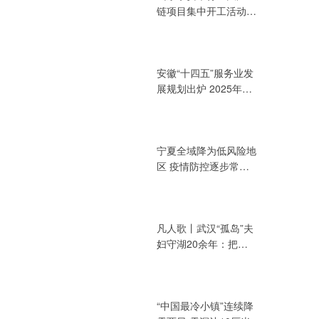
链项目集中开工活动
总投资394.72亿元
安徽“十四五”服务业发
展规划出炉 2025年增
加值力争达3.2万亿元
宁夏全域降为低风险地
区 疫情防控逐步常态
化
凡人歌丨武汉“孤岛”夫
妇守湖20余年：把青
春献给湖泊
“中国最冷小镇”连续降