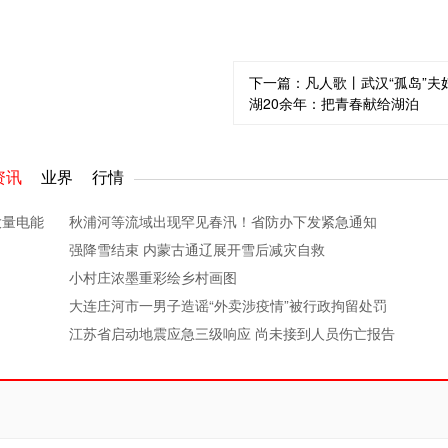
下一篇：
凡人歌丨武汉“孤岛”夫
湖20余年：把青春献给湖泊
资讯
业界
行情
大量电能
秋浦河等流域出现罕见春汛！省防办下发紧急通知
强降雪结束 内蒙古通辽展开雪后减灾自救
小村庄浓墨重彩绘乡村画图
大连庄河市一男子造谣“外卖涉疫情”被行政拘留处罚
江苏省启动地震应急三级响应 尚未接到人员伤亡报告