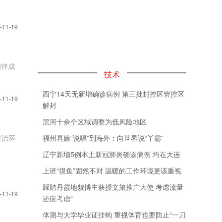
-11-19
技术
西宁14天无新增确诊病例 第三批封控区管控区
-11-19
解封
黑河十余个区域调整为低风险地区
主治医
福州喜娘“说唱”到海外：向世界说“丫霸”
辽宁新增5例本土新冠肺炎确诊病例 均在大连
上班“摸鱼”固然不对 温暖的工作环境更该重视
踩踏丹霞地貌博主获授文旅推广大使 考虑流量
-11-19
还应考虑“
体测与大学毕业证挂钩 重视体育也要防止“一刀