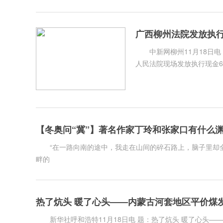
广西柳州法院发放执行现
中新网柳州11月18日电 
人民法院现场发放执行现金635
【冬奥问“冀”】著名作家丁玲和张家口有什么
“在一路向南的途中，我走在山间的碎石路上，脑子里却全
畔的
热了炕头 暖了心头——内蒙古河套地区平价煤
新华社呼和浩特11月18日电 题：热了炕头 暖了心头