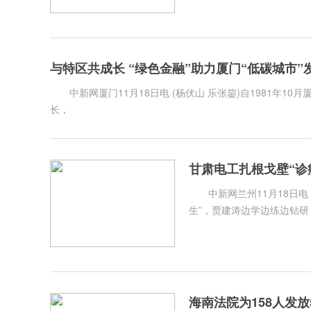
与特区共成长 “绿色金融”助力厦门“低碳城市”
中新网厦门11月18日电 (杨伏山 乐张鋆)自1981年10月厦门经济特区建设第一炮在湖里打响，兴业银行紧跟特区建设步伐，一路相伴成
长，
甘肃电工扎根戈壁“诊
中新网兰州11月18日电 
生”，贾建涛边学边练边钻研
海南法院为158人发放