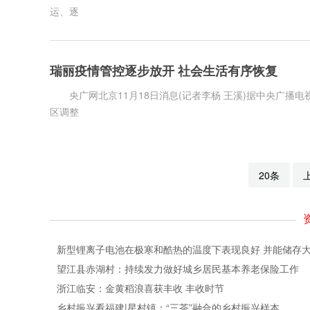
运、逐
瑞丽疫情管控逐步放开 社会生活有序恢复
央广网北京11月18日消息(记者李杨 王溪)据中央广播
区调整
20条
新型锂离子电池在极寒和酷热的温度下表现良好 并能储存
望江县赤湖村：持续发力做好城乡居民基本养老保险工作
浙江临安：金黄稻浪喜获丰收 丰收时节
乡村振兴看福建|星村镇：“三茶”融合的乡村振兴样本