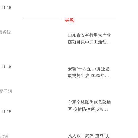
-11-19
采购
市各级
山东泰安举行重大产业
链项目集中开工活动
总投资394.72亿元
-11-19
安徽“十四五”服务业发
展规划出炉 2025年增
加值力争达3.2万亿元
桑干河
宁夏全域降为低风险地
区 疫情防控逐步常态
-11-19
化
批调
凡人歌丨武汉“孤岛”夫