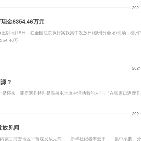
2021
金6354.46万元
(王以照)18日，在全国法院执行案款集中发放日(柳州分会场)现场，柳州
4 46万
2021
渊源？
是怀来、涿鹿两县特别是温泉屯土改中活动着的人们。”在张家口涿鹿县
2021
发放见闻
——内蒙古河套地区平价煤发放见闻 新华社记者李云平 集中采购、分