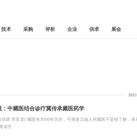
技术
采购
评析
企业
供求
展会
2021
载：中藏医结合诊疗冀传承藏医药学
(张婧 李亚龙)“藏医有3000年历史，可很多汉族人对藏医不是很了解，来
甘肃省甘