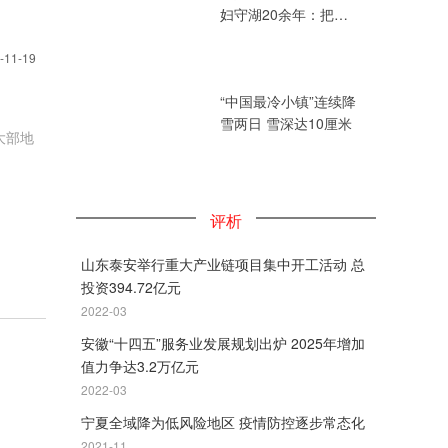
妇守湖20余年：把青
春献给湖泊
-11-19
“中国最冷小镇”连续降
雪两日 雪深达10厘米
大部地
评析
山东泰安举行重大产业链项目集中开工活动 总
投资394.72亿元
2022-03
安徽“十四五”服务业发展规划出炉 2025年增加
值力争达3.2万亿元
2022-03
宁夏全域降为低风险地区 疫情防控逐步常态化
2021-11