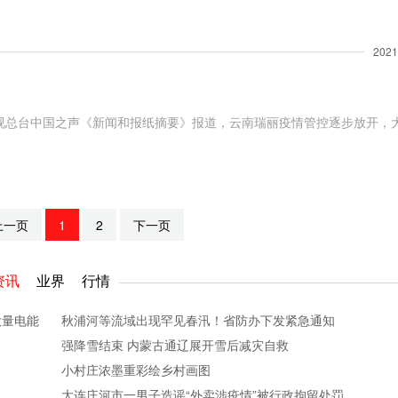
2021
电视总台中国之声《新闻和报纸摘要》报道，云南瑞丽疫情管控逐步放开，
上一页
1
2
下一页
资讯
业界
行情
大量电能
秋浦河等流域出现罕见春汛！省防办下发紧急通知
强降雪结束 内蒙古通辽展开雪后减灾自救
小村庄浓墨重彩绘乡村画图
大连庄河市一男子造谣“外卖涉疫情”被行政拘留处罚