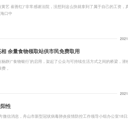
(黄艺 崔善红)“非常感谢法院，没想到这么快就拿到了属于自己的工资，
在海口中
2021
亮相 余量食物领取站供市民免费取用
(杨静)“‘食物银行’的启用，架起了公众与可持续生活方式之间的桥梁，潜
浪费，
2021
酸阳性
方微信消息，舟山市新型冠状病毒肺炎疫情防控工作领导小组办公室18日