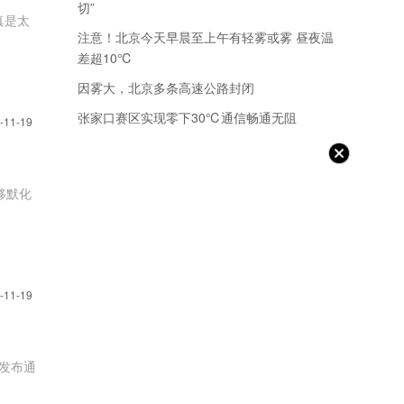
切”
真是太
注意！北京今天早晨至上午有轻雾或雾 昼夜温
差超10℃
因雾大，北京多条高速公路封闭
张家口赛区实现零下30℃通信畅通无阻
-11-19
移默化
-11-19
发布通