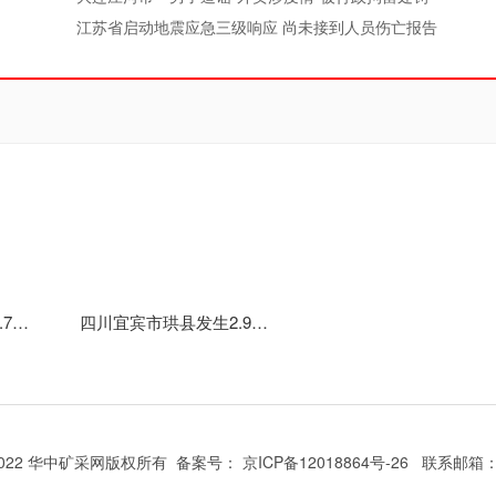
江苏省启动地震应急三级响应 尚未接到人员伤亡报告
四川宜宾市珙县发生4.7级地震 震源深度13千米
四川宜宾市珙县发生2.9级地震 震源深度10千米
15-2022 华中矿采网版权所有 备案号：
京ICP备12018864号-26
联系邮箱：2 9