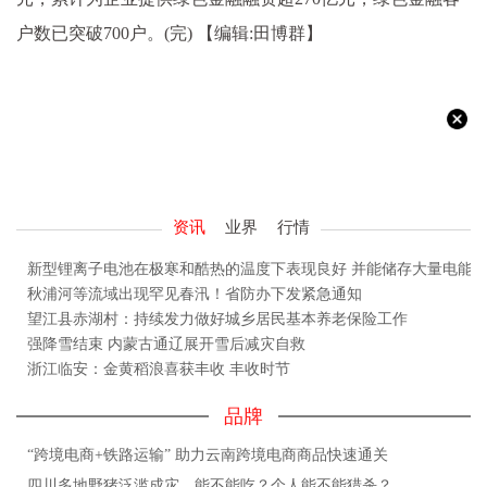
户数已突破700户。(完)
【编辑:田博群】
资讯
业界
行情
新型锂离子电池在极寒和酷热的温度下表现良好 并能储存大量电能
秋浦河等流域出现罕见春汛！省防办下发紧急通知
望江县赤湖村：持续发力做好城乡居民基本养老保险工作
强降雪结束 内蒙古通辽展开雪后减灾自救
浙江临安：金黄稻浪喜获丰收 丰收时节
品牌
“跨境电商+铁路运输” 助力云南跨境电商商品快速通关
四川多地野猪泛滥成灾，能不能吃？个人能不能猎杀？