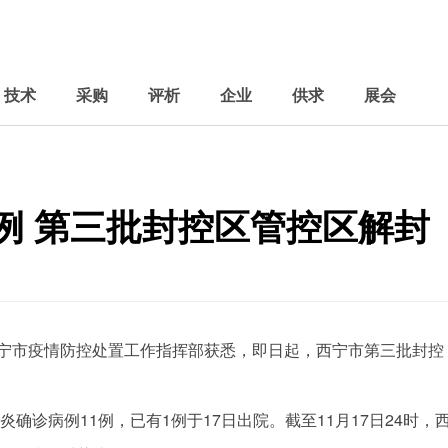
技术
采购
评析
企业
供求
展会
例 第三批封控区管控区解封
西宁市
疫情
防控处置工作指挥部获悉，即日起，西宁市第三批封控
炎确诊病例11例，已有1例于17日出院。截至11月17日24时，