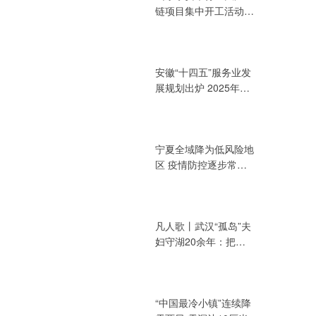
链项目集中开工活动
总投资394.72亿元
安徽“十四五”服务业发
展规划出炉 2025年增
加值力争达3.2万亿元
宁夏全域降为低风险地
区 疫情防控逐步常态
化
凡人歌丨武汉“孤岛”夫
妇守湖20余年：把青
春献给湖泊
“中国最冷小镇”连续降