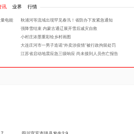
资讯
业界
行情
大量电能
秋浦河等流域出现罕见春汛！省防办下发紧急通知
强降雪结束 内蒙古通辽展开雪后减灾自救
小村庄浓墨重彩绘乡村画图
大连庄河市一男子造谣“外卖涉疫情”被行政拘留处罚
江苏省启动地震应急三级响应 尚未接到人员伤亡报告
四川宜宾市珙县发生4.7级地震 震源深度13千米
四川宜宾市珙县发生2.9级地震 震源深度10千米