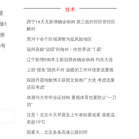
技术
星
西宁14天无新增确诊病例 第三批封控区管控区
除1
解封
内所
黑河十余个区域调整为低风险地区
3号
福州喜娘“说唱”到海外：向世界说“丫霸”
辽宁新增5例本土新冠肺炎确诊病例 均在大连
上班“摸鱼”固然不对 温暖的工作环境更该重视
踩踏丹霞地貌博主获授文旅推广大使 考虑流量
还应考虑“
体测与大学毕业证挂钩 重视体育也要防止“一刀
切”
注意！北京今天早晨至上午有轻雾或雾 昼夜温
差超10℃
因雾大，北京多条高速公路封闭