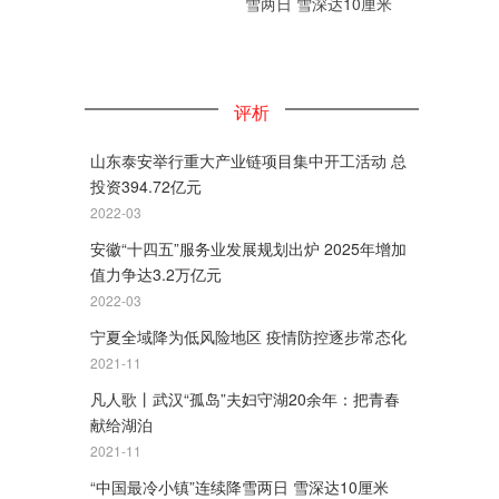
雪两日 雪深达10厘米
评析
山东泰安举行重大产业链项目集中开工活动 总
投资394.72亿元
2022-03
安徽“十四五”服务业发展规划出炉 2025年增加
值力争达3.2万亿元
2022-03
宁夏全域降为低风险地区 疫情防控逐步常态化
2021-11
凡人歌丨武汉“孤岛”夫妇守湖20余年：把青春
献给湖泊
2021-11
“中国最冷小镇”连续降雪两日 雪深达10厘米