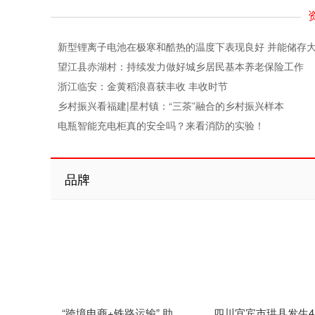
新型锂离子电池在极寒和酷热的温度下表现良好 并能储存
望江县赤湖村：持续发力做好城乡居民基本养老保险工作
浙江临安：金黄稻浪喜获丰收 丰收时节
乡村振兴看福建|星村镇：“三茶”融合的乡村振兴样本
电瓶智能充电柜真的安全吗？来看消防的实验！
品牌
“跨境电商+铁路运输” 助力云南跨境电商商品快速通关