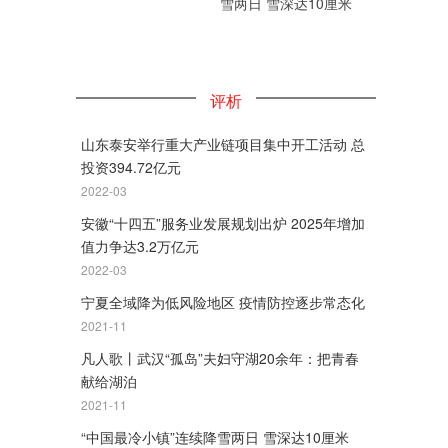
雪两日 雪深达10厘米
评析
山东泰安举行重大产业链项目集中开工活动 总
投资394.72亿元
2022-03
安徽“十四五”服务业发展规划出炉 2025年增加
值力争达3.2万亿元
2022-03
宁夏全域降为低风险地区 疫情防控逐步常态化
2021-11
凡人歌丨武汉“孤岛”夫妇守湖20余年：把青春
献给湖泊
2021-11
“中国最冷小镇”连续降雪两日 雪深达10厘米