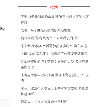
技术
西宁14天无新增确诊病例 第三批封控区管控区
解封
深耕
黑河十余个区域调整为低风险地区
福州喜娘“说唱”到海外：向世界说“丫霸”
辽宁新增5例本土新冠肺炎确诊病例 均在大连
上班“摸鱼”固然不对 温暖的工作环境更该重视
踩踏丹霞地貌博主获授文旅推广大使 考虑流量
还应考虑“
体测与大学毕业证挂钩 重视体育也要防止“一刀
切”
注意！北京今天早晨至上午有轻雾或雾 昼夜温
差超10℃
因雾大，北京多条高速公路封闭