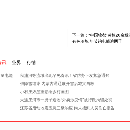
下一篇：
“中国镍都”劳模20余载
有色冶炼 年节约电能逾两千
资讯
业界
行情
大量电能
秋浦河等流域出现罕见春汛！省防办下发紧急通知
强降雪结束 内蒙古通辽展开雪后减灾自救
小村庄浓墨重彩绘乡村画图
大连庄河市一男子造谣“外卖涉疫情”被行政拘留处罚
江苏省启动地震应急三级响应 尚未接到人员伤亡报告