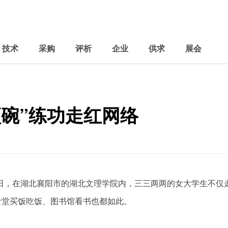
技术
采购
评析
企业
供求
展会
碗”练功走红网络
旭)近日，在湖北襄阳市的湖北文理学院内，三三两两的女大学生不仅
食堂买饭吃饭、图书馆看书也都如此。