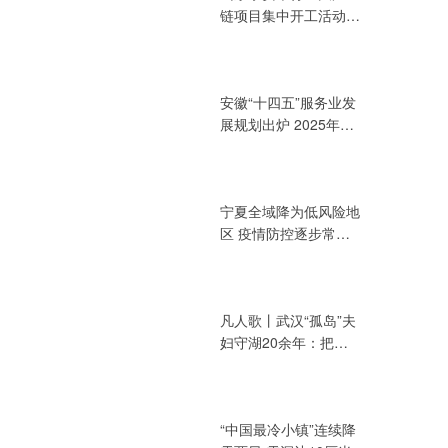
链项目集中开工活动
总投资394.72亿元
安徽“十四五”服务业发
展规划出炉 2025年增
加值力争达3.2万亿元
宁夏全域降为低风险地
区 疫情防控逐步常态
化
凡人歌丨武汉“孤岛”夫
妇守湖20余年：把青
春献给湖泊
“中国最冷小镇”连续降