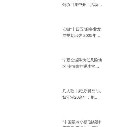
链项目集中开工活动
总投资394.72亿元
安徽“十四五”服务业发
展规划出炉 2025年增
加值力争达3.2万亿元
宁夏全域降为低风险地
区 疫情防控逐步常态
化
凡人歌丨武汉“孤岛”夫
妇守湖20余年：把青
春献给湖泊
“中国最冷小镇”连续降