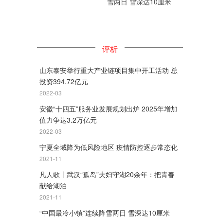
雪两日 雪深达10厘米
评析
山东泰安举行重大产业链项目集中开工活动 总
投资394.72亿元
2022-03
安徽“十四五”服务业发展规划出炉 2025年增加
值力争达3.2万亿元
2022-03
宁夏全域降为低风险地区 疫情防控逐步常态化
2021-11
凡人歌丨武汉“孤岛”夫妇守湖20余年：把青春
献给湖泊
2021-11
“中国最冷小镇”连续降雪两日 雪深达10厘米