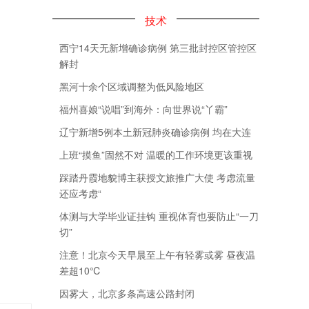
技术
西宁14天无新增确诊病例 第三批封控区管控区
解封
黑河十余个区域调整为低风险地区
福州喜娘“说唱”到海外：向世界说“丫霸”
辽宁新增5例本土新冠肺炎确诊病例 均在大连
上班“摸鱼”固然不对 温暖的工作环境更该重视
踩踏丹霞地貌博主获授文旅推广大使 考虑流量
还应考虑“
体测与大学毕业证挂钩 重视体育也要防止“一刀
切”
注意！北京今天早晨至上午有轻雾或雾 昼夜温
差超10℃
因雾大，北京多条高速公路封闭