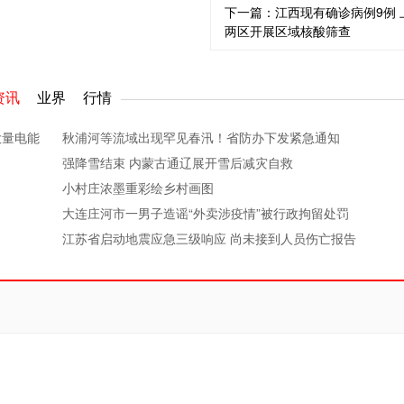
下一篇：
江西现有确诊病例9例 
两区开展区域核酸筛查
资讯
业界
行情
大量电能
秋浦河等流域出现罕见春汛！省防办下发紧急通知
强降雪结束 内蒙古通辽展开雪后减灾自救
小村庄浓墨重彩绘乡村画图
大连庄河市一男子造谣“外卖涉疫情”被行政拘留处罚
江苏省启动地震应急三级响应 尚未接到人员伤亡报告