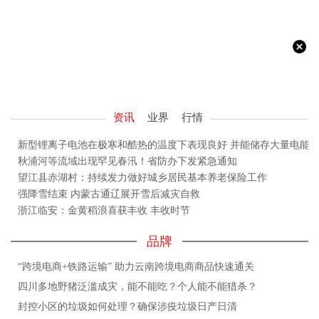
资讯
业界
行情
新型锂离子电池在极寒和酷热的温度下表现良好 并能储存大量电能
秋浦河等流域出现罕见春汛！省防办下发紧急通知
望江县赤湖村：持续发力做好城乡居民基本养老保险工作
强降雪结束 内蒙古通辽展开雪后减灾自救
浙江临安：金黄稻浪喜获丰收 丰收时节
品牌
“跨境电商+铁路运输” 助力云南跨境电商商品快速通关
四川多地野猪泛滥成灾，能不能吃？个人能不能猎杀？
封控小区的垃圾如何处理？确保涉疫垃圾日产日清