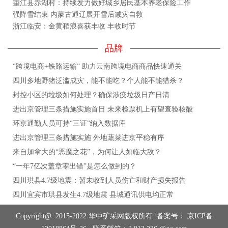
望江县赤湖村：持续发力做好城乡居民基本养老保险工作
强降雪结束 内蒙古通辽展开雪后减灾自救
浙江临安：金黄稻浪喜获丰收 丰收时节
品牌
“跨境电商+铁路运输” 助力云南跨境电商商品快速通关
四川多地野猪泛滥成灾，能不能吃？个人能不能猎杀？
封控小区的垃圾如何处理？确保涉疫垃圾日产日清
进出京管理三条措施实施首日 未来检票机上有望查验核酸
环京通勤人员可持“三证”纳入数据库
进出京管理三条措施实施 外地蔬菜进京平稳有序
来自加拿大的“恶魔之花”，为何让人如临大敌？
“一年7亿次盖章零出错”是怎么做到的？
四川珙县4.7级地震：暂未收到人员伤亡和财产损失报告
四川宜宾市珙县发生4.7级地震 县城通讯供电均正常
Copyright@ 2015-2022 华中矿采网版权所有 备案号：
京ICP备