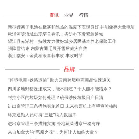
资讯
业界
行情
新型锂离子电池在极寒和酷热的温度下表现良好 并能储存大量电能
秋浦河等流域出现罕见春汛！省防办下发紧急通知
望江县赤湖村：持续发力做好城乡居民基本养老保险工作
强降雪结束 内蒙古通辽展开雪后减灾自救
浙江临安：金黄稻浪喜获丰收 丰收时节
品牌
“跨境电商+铁路运输” 助力云南跨境电商商品快速通关
四川多地野猪泛滥成灾，能不能吃？个人能不能猎杀？
封控小区的垃圾如何处理？确保涉疫垃圾日产日清
进出京管理三条措施实施首日 未来检票机上有望查验核酸
环京通勤人员可持“三证”纳入数据库
进出京管理三条措施实施 外地蔬菜进京平稳有序
来自加拿大的“恶魔之花”，为何让人如临大敌？