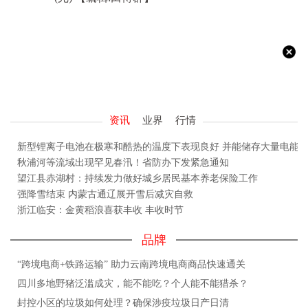
资讯
业界
行情
新型锂离子电池在极寒和酷热的温度下表现良好 并能储存大量电能
秋浦河等流域出现罕见春汛！省防办下发紧急通知
望江县赤湖村：持续发力做好城乡居民基本养老保险工作
强降雪结束 内蒙古通辽展开雪后减灾自救
浙江临安：金黄稻浪喜获丰收 丰收时节
品牌
“跨境电商+铁路运输” 助力云南跨境电商商品快速通关
四川多地野猪泛滥成灾，能不能吃？个人能不能猎杀？
封控小区的垃圾如何处理？确保涉疫垃圾日产日清