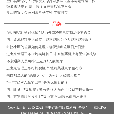
望江县赤湖村：持续发力做好城乡居民基本养老保险工作
强降雪结束 内蒙古通辽展开雪后减灾自救
浙江临安：金黄稻浪喜获丰收 丰收时节
品牌
“跨境电商+铁路运输” 助力云南跨境电商商品快速通关
四川多地野猪泛滥成灾，能不能吃？个人能不能猎杀？
封控小区的垃圾如何处理？确保涉疫垃圾日产日清
进出京管理三条措施实施首日 未来检票机上有望查验核酸
环京通勤人员可持“三证”纳入数据库
进出京管理三条措施实施 外地蔬菜进京平稳有序
来自加拿大的“恶魔之花”，为何让人如临大敌？
“一年7亿次盖章零出错”是怎么做到的？
四川珙县4.7级地震：暂未收到人员伤亡和财产损失报告
四川宜宾市珙县发生4.7级地震 县城通讯供电均正常
Copyright@ 2015-2022 华中矿采网版权所有 备案号：
京ICP备
12018864号-26
联系邮箱：2 913 236 @qq.com