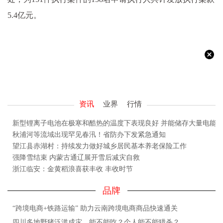
5.4亿元。
资讯
业界
行情
新型锂离子电池在极寒和酷热的温度下表现良好 并能储存大量电能
秋浦河等流域出现罕见春汛！省防办下发紧急通知
望江县赤湖村：持续发力做好城乡居民基本养老保险工作
强降雪结束 内蒙古通辽展开雪后减灾自救
浙江临安：金黄稻浪喜获丰收 丰收时节
品牌
“跨境电商+铁路运输” 助力云南跨境电商商品快速通关
四川多地野猪泛滥成灾，能不能吃？个人能不能猎杀？