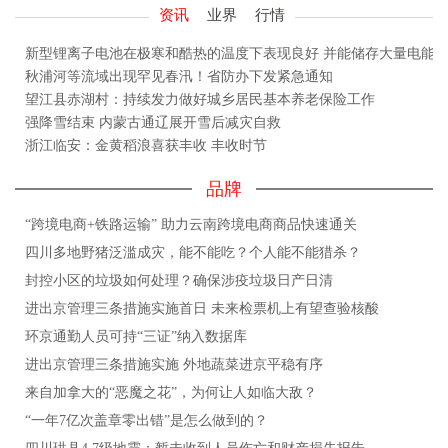
资讯
业界
行情
新型锂离子电池在极寒和酷热的温度下表现良好 并能储存大量电能
秋浦河等流域出现罕见春汛！省防办下发紧急通知
望江县赤湖村：持续发力做好城乡居民基本养老保险工作
强降雪结束 内蒙古通辽展开雪后减灾自救
浙江临安：金黄稻浪喜获丰收 丰收时节
品牌
“跨境电商+铁路运输” 助力云南跨境电商商品快速通关
四川多地野猪泛滥成灾，能不能吃？个人能不能猎杀？
封控小区的垃圾如何处理？确保涉疫垃圾日产日清
进出京管理三条措施实施首日 未来检票机上有望查验核酸
环京通勤人员可持“三证”纳入数据库
进出京管理三条措施实施 外地蔬菜进京平稳有序
来自加拿大的“恶魔之花”，为何让人如临大敌？
“一年7亿次盖章零出错”是怎么做到的？