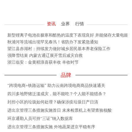
资讯
业界
行情
新型锂离子电池在极寒和酷热的温度下表现良好 并能储存大量电能
秋浦河等流域出现罕见春汛！省防办下发紧急通知
望江县赤湖村：持续发力做好城乡居民基本养老保险工作
强降雪结束 内蒙古通辽展开雪后减灾自救
浙江临安：金黄稻浪喜获丰收 丰收时节
品牌
“跨境电商+铁路运输” 助力云南跨境电商商品快速通关
四川多地野猪泛滥成灾，能不能吃？个人能不能猎杀？
封控小区的垃圾如何处理？确保涉疫垃圾日产日清
进出京管理三条措施实施首日 未来检票机上有望查验核酸
环京通勤人员可持“三证”纳入数据库
进出京管理三条措施实施 外地蔬菜进京平稳有序