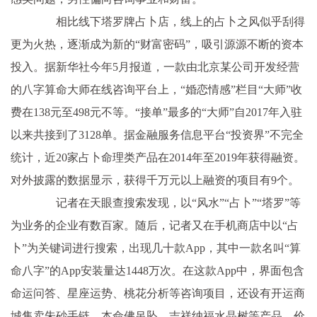
相比线下塔罗牌占卜店，线上的占卜之风似乎刮得
更为火热，逐渐成为新的“财富密码”，吸引源源不断的资本
投入。据新华社今年5月报道，一款由北京某公司开发经营
的八字算命大师在线咨询平台上，“婚恋情感”栏目“大师”收
费在138元至498元不等。“接单”最多的“大师”自2017年入驻
以来共接到了3128单。据金融服务信息平台“投资界”不完全
统计，近20家占卜命理类产品在2014年至2019年获得融资。
对外披露的数据显示，获得千万元以上融资的项目有9个。
记者在天眼查搜索发现，以“风水”“占卜”“塔罗”等
为业务的企业有数百家。随后，记者又在手机商店中以“占
卜”为关键词进行搜索，出现几十款App，其中一款名叫“算
命八字”的App安装量达1448万次。在这款App中，界面包含
命运问答、星座运势、桃花分析等咨询项目，还设有开运商
城售卖朱砂手链、本命佛吊坠、吉祥纳福水晶树等产品，价