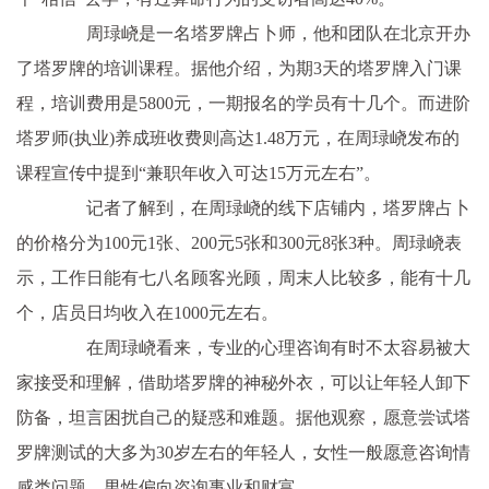
周琭峣是一名塔罗牌占卜师，他和团队在北京开办
了塔罗牌的培训课程。据他介绍，为期3天的塔罗牌入门课
程，培训费用是5800元，一期报名的学员有十几个。而进阶
塔罗师(执业)养成班收费则高达1.48万元，在周琭峣发布的
课程宣传中提到“兼职年收入可达15万元左右”。
记者了解到，在周琭峣的线下店铺内，塔罗牌占卜
的价格分为100元1张、200元5张和300元8张3种。周琭峣表
示，工作日能有七八名顾客光顾，周末人比较多，能有十几
个，店员日均收入在1000元左右。
在周琭峣看来，专业的心理咨询有时不太容易被大
家接受和理解，借助塔罗牌的神秘外衣，可以让年轻人卸下
防备，坦言困扰自己的疑惑和难题。据他观察，愿意尝试塔
罗牌测试的大多为30岁左右的年轻人，女性一般愿意咨询情
感类问题，男性偏向咨询事业和财富。