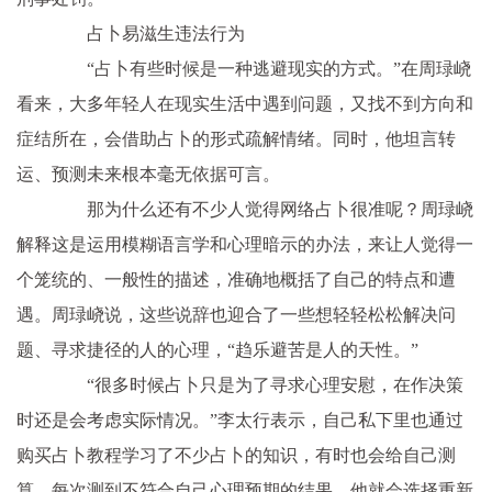
占卜易滋生违法行为
“占卜有些时候是一种逃避现实的方式。”在周琭峣
看来，大多年轻人在现实生活中遇到问题，又找不到方向和
症结所在，会借助占卜的形式疏解情绪。同时，他坦言转
运、预测未来根本毫无依据可言。
那为什么还有不少人觉得网络占卜很准呢？周琭峣
解释这是运用模糊语言学和心理暗示的办法，来让人觉得一
个笼统的、一般性的描述，准确地概括了自己的特点和遭
遇。周琭峣说，这些说辞也迎合了一些想轻轻松松解决问
题、寻求捷径的人的心理，“趋乐避苦是人的天性。”
“很多时候占卜只是为了寻求心理安慰，在作决策
时还是会考虑实际情况。”李太行表示，自己私下里也通过
购买占卜教程学习了不少占卜的知识，有时也会给自己测
算，每次测到不符合自己心理预期的结果，他就会选择重新