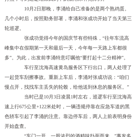
10月2日那晚，李涌给自己准备的是两个熟鸡蛋。
几个小时后，按照勤务部署，李涌和张成功开始了当天第三
轮巡逻。
张成功觉得今年的国庆节有些特殊，“往年车流高
峰集中在假期第一天和最后一天，今年每一天路上车都很
多”。为此，出发前李涌特意叮嘱他“要打起十二分精神”。
车行至沈海高速黄岛服务区下行出口，两人处理了
一起货车刮擦事故。重新上车后，李涌对张成功说：“咱们
慢点开，找找车主丢失的轮毂，给他送到休息的服务区。”
当时已是10月3日凌晨1时左右，巡逻车行至沈海高
速上行675公里+122米处时，一辆违规停靠在应急车道的黑
色轿车引起了李涌的注意。靠边停车后，两人上前表明身份
开始盘查。
“车门一开，一股浓烈的酒精味扑面而来。”事发多