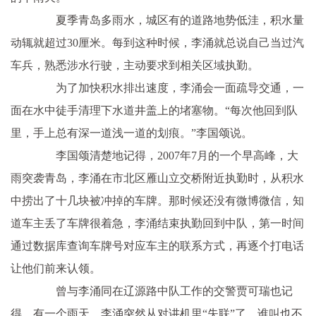
夏季青岛多雨水，城区有的道路地势低洼，积水量
动辄就超过30厘米。每到这种时候，李涌就总说自己当过汽
车兵，熟悉涉水行驶，主动要求到相关区域执勤。
为了加快积水排出速度，李涌会一面疏导交通，一
面在水中徒手清理下水道井盖上的堵塞物。“每次他回到队
里，手上总有深一道浅一道的划痕。”李国颂说。
李国颂清楚地记得，2007年7月的一个早高峰，大
雨突袭青岛，李涌在市北区雁山立交桥附近执勤时，从积水
中捞出了十几块被冲掉的车牌。那时候还没有微博微信，知
道车主丢了车牌很着急，李涌结束执勤回到中队，第一时间
通过数据库查询车牌号对应车主的联系方式，再逐个打电话
让他们前来认领。
曾与李涌同在辽源路中队工作的交警贾可瑞也记
得，有一个雨天，李涌突然从对讲机里“失联”了，谁叫也不