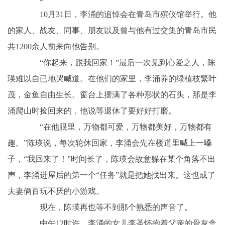
10月31日，李涌的追悼会在青岛市殡仪馆举行。他
的家人、战友、同事、朋友以及曾与他有过交集的青岛市民
共1200余人前来向他告别。
“你起来，跟我回家！”最后一次见到心爱之人，陈
瑛难以自已地哭喊道。在他们的家里，李涌养的绿植枝繁叶
茂，金鱼自由生长。窗台上摆满了各种形状的石头，那是李
涌爬山时捡回来的，他说等退休了要好好打磨。
“在他眼里，万物都可爱，万物都美好，万物都有
趣。”陈瑛说，每次轮休回家，李涌会先在楼道里喊上一嗓
子，“我回来了！”时间长了，陈瑛会故意躲在某个角落不出
声，李涌进屋后的第一个“任务”就是把她找出来。这也成了
夫妻俩百玩不厌的小游戏。
现在，陈瑛再也等不到那个熟悉的声音了。
中午12时许，李涌的女儿李圣怀抱着父亲的骨灰盒