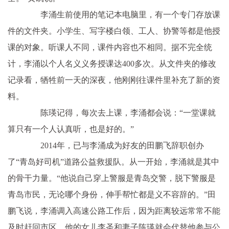
李涌生前使用的笔记本电脑里，有一个专门存放课
件的文件夹。小学生、写字楼白领、工人、协警等都是他授
课的对象。听课人不同，课件内容也不相同。据不完全统
计，李涌以个人名义义务授课达400多次。从文件夹的修改
记录看，牺牲前一天的深夜，他刚刚往课件里补充了新的资
料。
陈瑛记得，每次去上课，李涌都会说：“一堂课就
算只有一个人认真听，也是好的。”
2014年，已与李涌成为好友的田鹏飞辞职创办
了“青岛好司机”道路公益救援队。从一开始，李涌就是其中
的骨干力量。“他说自己穿上警服是青岛交警，脱下警服是
青岛市民，无论哪个身份，伸手帮忙都是义不容辞的。”田
鹏飞说，李涌调入高速公路工作后，因为距离较远常常不能
及时赶回市区，他的女儿李圣和妻子陈瑛就会代替他参与公