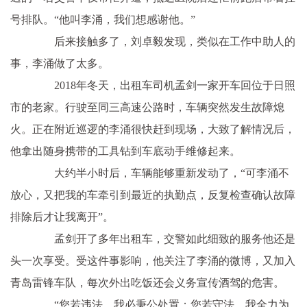
号排队。“他叫李涌，我们想感谢他。”
后来接触多了，刘卓毅发现，类似在工作中助人的
事，李涌做了太多。
2018年冬天，出租车司机孟剑一家开车回位于日照
市的老家。行驶至同三高速公路时，车辆突然发生故障熄
火。正在附近巡逻的李涌很快赶到现场，大致了解情况后，
他拿出随身携带的工具钻到车底动手维修起来。
大约半小时后，车辆能够重新发动了，“可李涌不
放心，又把我的车牵引到最近的执勤点，反复检查确认故障
排除后才让我离开”。
孟剑开了多年出租车，交警如此细致的服务他还是
头一次享受。受这件事影响，他关注了李涌的微博，又加入
青岛雷锋车队，每次外出吃饭还会义务宣传酒驾的危害。
“您若违法，我必秉公处置；您若守法，我全力为