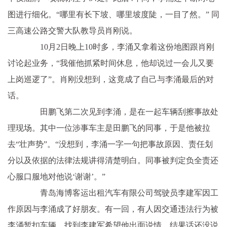
图进行细化。“哪里有长下坡、哪里坡度陡，一目了然。” 同
三高速公路交警大队教导员肖刚说。
10月2日晚上10时多，李涌又拿着这份地图跟肖刚
讨论起业务，“我催他抓紧时间休息，他却说过一会儿又要
上岗巡逻了”。肖刚没想到，这竟成了自己与李涌最后的对
话。
田鹏飞第二次见到李涌，是在一起车辆刮擦事故处
理现场。其中一位涉事车主是田鹏飞的同事，于是他被拉
去“壮声势”。“没想到，李涌一字一句把事故原因、责任划
分以及依据的法律法规讲得清楚明白。同事被判定负全责还
心服口服地对他说‘谢谢’。”
青岛海博客运出租汽车有限公司驾驶员李建军因工
作原因与李涌成了好朋友。有一回，有人因交通违法行为被
李涌暂扣车辆，找到李建军希望他出面说情。结果话还没说