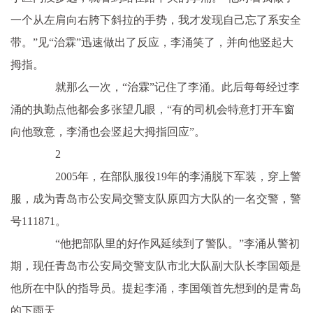
一个从左肩向右胯下斜拉的手势，我才发现自己忘了系安全
带。”见“治霖”迅速做出了反应，李涌笑了，并向他竖起大
拇指。
就那么一次，“治霖”记住了李涌。此后每每经过李
涌的执勤点他都会多张望几眼，“有的司机会特意打开车窗
向他致意，李涌也会竖起大拇指回应”。
2
2005年，在部队服役19年的李涌脱下军装，穿上警
服，成为青岛市公安局交警支队原四方大队的一名交警，警
号111871。
“他把部队里的好作风延续到了警队。”李涌从警初
期，现任青岛市公安局交警支队市北大队副大队长李国颂是
他所在中队的指导员。提起李涌，李国颂首先想到的是青岛
的下雨天。