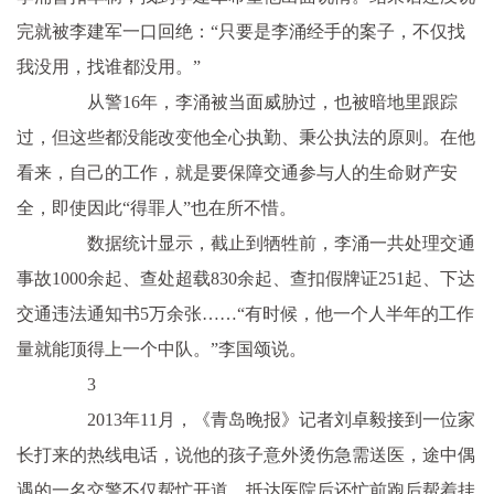
完就被李建军一口回绝：“只要是李涌经手的案子，不仅找
我没用，找谁都没用。”
从警16年，李涌被当面威胁过，也被暗地里跟踪
过，但这些都没能改变他全心执勤、秉公执法的原则。在他
看来，自己的工作，就是要保障交通参与人的生命财产安
全，即使因此“得罪人”也在所不惜。
数据统计显示，截止到牺牲前，李涌一共处理交通
事故1000余起、查处超载830余起、查扣假牌证251起、下达
交通违法通知书5万余张……“有时候，他一个人半年的工作
量就能顶得上一个中队。”李国颂说。
3
2013年11月，《青岛晚报》记者刘卓毅接到一位家
长打来的热线电话，说他的孩子意外烫伤急需送医，途中偶
遇的一名交警不仅帮忙开道，抵达医院后还忙前跑后帮着挂