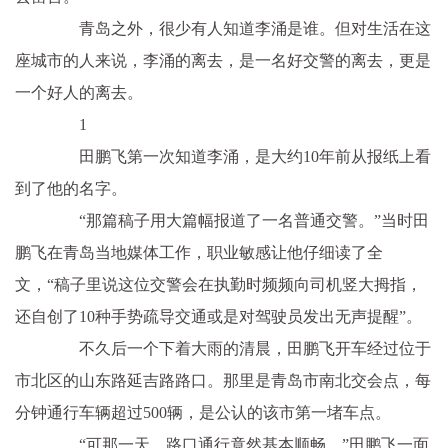
青岛之外，很少有人知道李涌是谁。但对生活在这
座城市的人来说，李涌的离去，是一名好交警的离去，更是
一个好人的离去。
1
田鹏飞第一次知道李涌，是大约10年前从报纸上看
到了他的名字。
“那篇稿子用大篇幅报道了一名普通交警。”当时田
鹏飞在青岛当地媒体工作，职业敏感让他仔细读了全
文，“稿子里说这位交警会在执勤时频频向司机竖大拇指，
还自创了10种手势疏导交通或是对驾驶员发出无声提醒”。
不久后一个下着大雨的清晨，田鹏飞开车经过位于
市北区的山东路延吉路路口。那里是青岛市南北交会点，每
分钟通行车辆超过500辆，是公认的该市第一堵车点。
“可那一天，路口通行竟然基本顺畅。”田鹏飞一面