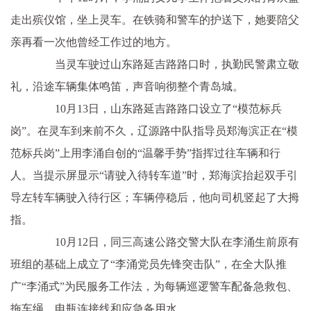
走出殡仪馆，坐上灵车。在铁骑和警车的护送下，她要陪父
亲再看一次他曾经工作过的地方。
当灵车驶过山东路延吉路路口时，执勤民警肃立敬
礼，沿途车辆集体鸣笛，声音响彻整个青岛城。
10月13日，山东路延吉路路口设立了“模范标兵
岗”。在灵车到来前不久，辽源路中队指导员郑海滨正在“模
范标兵岗”上用李涌自创的“温馨手势”指挥过往车辆和行
人。当提示屏显示“请驶入待转车道”时，郑海滨抬起双手引
导左转车辆驶入待行区；车辆停稳后，他向司机竖起了大拇
指。
10月12日，同三高速公路交警大队在李涌生前原有
班组的基础上成立了“李涌党员先锋突击队”，在全大队推
广“李涌式”为民服务工作法，为每辆巡逻警车配备急救包、
拖车绳、电瓶连接线和应急备用水。