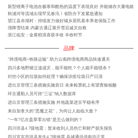
新型锂离子电池在极寒和酷热的温度下表现良好 并能储存大量电能
秋浦河等流域出现罕见春汛！省防办下发紧急通知
望江县赤湖村：持续发力做好城乡居民基本养老保险工作
强降雪结束 内蒙古通辽展开雪后减灾自救
浙江临安：金黄稻浪喜获丰收 丰收时节
品牌
“跨境电商+铁路运输” 助力云南跨境电商商品快速通关
四川多地野猪泛滥成灾，能不能吃？个人能不能猎杀？
封控小区的垃圾如何处理？确保涉疫垃圾日产日清
进出京管理三条措施实施首日 未来检票机上有望查验核酸
环京通勤人员可持“三证”纳入数据库
进出京管理三条措施实施 外地蔬菜进京平稳有序
来自加拿大的“恶魔之花”，为何让人如临大敌？
“一年7亿次盖章零出错”是怎么做到的？
四川珙县4.7级地震：暂未收到人员伤亡和财产损失报告
四川宜宾市珙县发生4.7级地震 县城通讯供电均正常