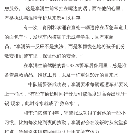
您服务。”这是李涌生前常挂在嘴边的话，而在他的心里，
严格执法与温情守护从来都可以并存。
有一次，肖刚和李涌在查处一辆违停在应急车道上
的面包车时，发现车内挤满了未成年学生，且严重超
员。“李涌第一反应不是执法，而是和颜悦色地将孩子们分
散安排到警车里，保证他们的安全。”
在李涌生前驾驶的鲁U9329警车后备厢里，总是准
备着急救药品、维修工具，以及一桶重达50斤的自来水。
二中队辅警张成功说，李涌要求每辆巡逻车都要装
上一桶水，“有些车辆长时间行驶后引擎温度过高会出现‘开
锅’现象，此时冷水就成了‘救命水’”。
和李涌搭档了4年，辅警张成功很了解他的一些小
习惯。比如每次轮到夜间执勤，李涌都会在晚饭时从食堂多
打点，等到巡逻结束回到中队后用来补充体力。