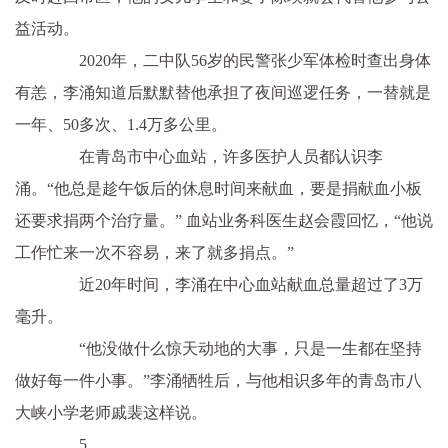
益活动。
2020年，二中队56岁的民警张少军体检时查出身体
有恙，李涌知道后默默替他承担了夜间巡逻任务，一替就是
一年、50多次、1.4万多公里。
在青岛市中心血站，许多医护人员都认识李
涌。“他总是趁午饭后的休息时间来献血，要是捐献血小板
还要求捐两个治疗量。” 血站业务科医生赵会霞回忆，“他说
工作忙来一次不容易，来了就多捐点。”
近20年时间，李涌在中心血站献血总量超过了3万
毫升。
“他没做什么惊天动地的大事，只是一生都在坚持
做好每一件小事。”李涌牺牲后，与他相识多年的青岛市八
大峡小学老师戚裴这样说。
5