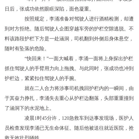
日后，张成功依然眼眶深陷，面色凝重。
按照规定，李涌准备对驾驶人进行酒精检测，却遭
到对方拒绝。随后驾驶人企图穿越车旁的护栏空隙逃脱。不
料该路段护栏下方是一处涵洞，司机翻到外侧后身体悬空，
随时有坠落的危险。
“快回来！”一面大喊着，李涌一面将上身探出护栏
抓住驾驶人的手臂用力向上拖拽。与此同时，张成功也冲到
护栏边，紧紧扣住驾驶人的手腕。
就在二人合力将涉事司机拽回护栏内的一瞬间，由
于其奋力挣扎，李涌失去重心从护栏边翻落，头部重重撞到
了涵洞下的水泥地上。
凌晨1时45分许，120急救车到达事发现场，医护人
员检查发现李涌已无生命体征。随后他被送往就近医院，抢
救无效壮烈牺牲。