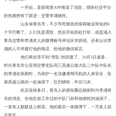
一开始，是新闻类APP推送了消息，很快社交平台
的热搜榜有了跟进：交警李涌牺牲。
山东省青岛市，不少市民惬意的假期被这简短的6
个字打断了。人们先是震惊，然后开始四处打听，或是涌入
青岛交警和李涌本人的微博账号评论区求辟谣。还有认识李
涌的人不停拨打他的电话、给他的微信留言。
他们再也等不到“李队”的回复了。10月3日凌晨，
时任青岛市公安局交警支队同三高速公路大队二中队中队长
的李涌在执勤时，为保护一名涉嫌酒驾司机的人身安全，坠
落高速公路的一处涵洞下，壮烈牺牲，年仅55岁。
此后连续多日，青岛人的朋友圈总能刷到与李涌有
关的消息。在他生前工作过的中队门前和他牺牲的涵洞下，
一直有人默默送上鲜花。他的最后一条微博下，一万多人前
去留言。