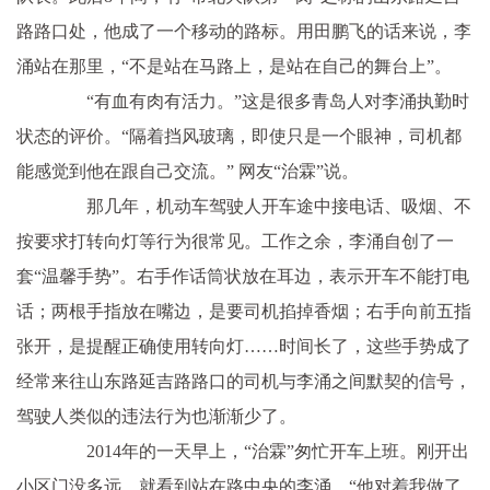
路路口处，他成了一个移动的路标。用田鹏飞的话来说，李
涌站在那里，“不是站在马路上，是站在自己的舞台上”。
“有血有肉有活力。”这是很多青岛人对李涌执勤时
状态的评价。“隔着挡风玻璃，即使只是一个眼神，司机都
能感觉到他在跟自己交流。” 网友“治霖”说。
那几年，机动车驾驶人开车途中接电话、吸烟、不
按要求打转向灯等行为很常见。工作之余，李涌自创了一
套“温馨手势”。右手作话筒状放在耳边，表示开车不能打电
话；两根手指放在嘴边，是要司机掐掉香烟；右手向前五指
张开，是提醒正确使用转向灯……时间长了，这些手势成了
经常来往山东路延吉路路口的司机与李涌之间默契的信号，
驾驶人类似的违法行为也渐渐少了。
2014年的一天早上，“治霖”匆忙开车上班。刚开出
小区门没多远，就看到站在路中央的李涌。“他对着我做了