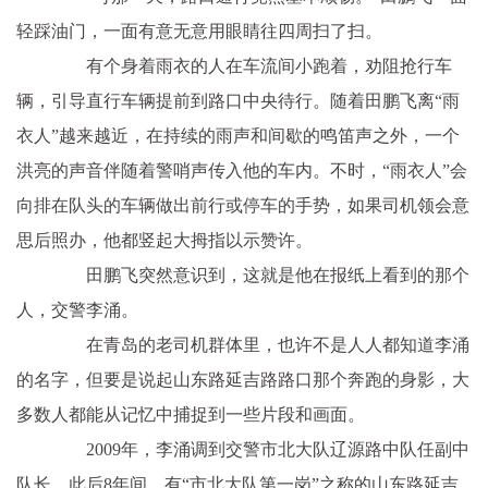
轻踩油门，一面有意无意用眼睛往四周扫了扫。
有个身着雨衣的人在车流间小跑着，劝阻抢行车
辆，引导直行车辆提前到路口中央待行。随着田鹏飞离“雨
衣人”越来越近，在持续的雨声和间歇的鸣笛声之外，一个
洪亮的声音伴随着警哨声传入他的车内。不时，“雨衣人”会
向排在队头的车辆做出前行或停车的手势，如果司机领会意
思后照办，他都竖起大拇指以示赞许。
田鹏飞突然意识到，这就是他在报纸上看到的那个
人，交警李涌。
在青岛的老司机群体里，也许不是人人都知道李涌
的名字，但要是说起山东路延吉路路口那个奔跑的身影，大
多数人都能从记忆中捕捉到一些片段和画面。
2009年，李涌调到交警市北大队辽源路中队任副中
队长。此后8年间，有“市北大队第一岗”之称的山东路延吉