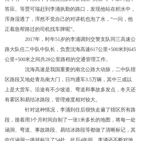
答应。等贾可瑞赶到李涌执勤的路口，发现他站在积水中，
浑身湿透了，浑然不觉自己的对讲机也泡了水，“一问，他
正着急帮路过的司机找车牌呢”。
2017年，时年51岁的李涌调到交警支队同三高速公
路大队任二中队中队长，负责沈海高速617公里+500米到645
公里+500米之间共28公里路程的交通管理工作。
沈海高速是我国重要的南北公路大动脉，二中队辖
区路段又地处青岛南大门，日均通车3.5万辆，其中三成以
上是大货车。沿途有不少坡道、弯道和事故多发点，冬天还
有雾区和易结冰路段，管理难度相对较大。
针对这种情况，李涌到任后很快走遍了辖区所有路
段，接着用3个月时间自制了一张1米多长的地图，将每一处
涵洞、弯道、事故路段、易结冰路段等都做了清晰标记，其
中仅涵洞一项就标注了54处。此后4年间，李涌还不断对地