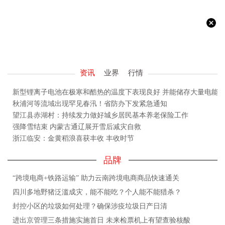
资讯
业界
行情
新型锂离子电池在极寒和酷热的温度下表现良好 并能储存大量电能
秋浦河等流域出现罕见春汛！省防办下发紧急通知
望江县赤湖村：持续发力做好城乡居民基本养老保险工作
强降雪结束 内蒙古通辽展开雪后减灾自救
浙江临安：金黄稻浪喜获丰收 丰收时节
品牌
“跨境电商+铁路运输” 助力云南跨境电商商品快速通关
四川多地野猪泛滥成灾，能不能吃？个人能不能猎杀？
封控小区的垃圾如何处理？确保涉疫垃圾日产日清
进出京管理三条措施实施首日 未来检票机上有望查验核酸