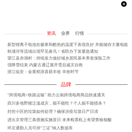
资讯
业界
行情
新型锂离子电池在极寒和酷热的温度下表现良好 并能储存大量电能
秋浦河等流域出现罕见春汛！省防办下发紧急通知
望江县赤湖村：持续发力做好城乡居民基本养老保险工作
强降雪结束 内蒙古通辽展开雪后减灾自救
浙江临安：金黄稻浪喜获丰收 丰收时节
品牌
“跨境电商+铁路运输” 助力云南跨境电商商品快速通关
四川多地野猪泛滥成灾，能不能吃？个人能不能猎杀？
封控小区的垃圾如何处理？确保涉疫垃圾日产日清
进出京管理三条措施实施首日 未来检票机上有望查验核酸
环京通勤人员可持“三证”纳入数据库