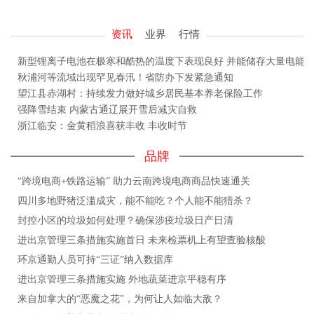
资讯
业界
行情
新型锂离子电池在极寒和酷热的温度下表现良好 并能储存大量电能
秋浦河等流域出现罕见春汛！省防办下发紧急通知
望江县赤湖村：持续发力做好城乡居民基本养老保险工作
强降雪结束 内蒙古通辽展开雪后减灾自救
浙江临安：金黄稻浪喜获丰收 丰收时节
品牌
“跨境电商+铁路运输” 助力云南跨境电商商品快速通关
四川多地野猪泛滥成灾，能不能吃？个人能不能猎杀？
封控小区的垃圾如何处理？确保涉疫垃圾日产日清
进出京管理三条措施实施首日 未来检票机上有望查验核酸
环京通勤人员可持“三证”纳入数据库
进出京管理三条措施实施 外地蔬菜进京平稳有序
来自加拿大的“恶魔之花”，为何让人如临大敌？