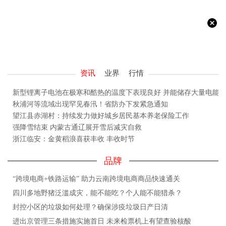
资讯
业界
行情
新型锂离子电池在极寒和酷热的温度下表现良好 并能储存大量电能
秋浦河等流域出现罕见春汛！省防办下发紧急通知
望江县赤湖村：持续发力做好城乡居民基本养老保险工作
强降雪结束 内蒙古通辽展开雪后减灾自救
浙江临安：金黄稻浪喜获丰收 丰收时节
品牌
“跨境电商+铁路运输” 助力云南跨境电商商品快速通关
四川多地野猪泛滥成灾，能不能吃？个人能不能猎杀？
封控小区的垃圾如何处理？确保涉疫垃圾日产日清
进出京管理三条措施实施首日 未来检票机上有望查验核酸