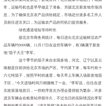
常，运输司机也是早早做足了准备。另据北京新发地市场消
息，为了确保北京农产品供给稳定，市场还分派多名工作人
员前往进京关口，为运输农产品的司机们提供服务。
绿色通道缩短等待时长
据北京市商务局统计，每日进出北京运输鲜活农产
品车辆约9000辆。11月17日在这些车辆中，有3辆属于新发
地“茄子大王”李军。
这个季节的茄子来自全国多地，河北、辽宁以及云
南都是目前供给北京市场的产区。平均算下来，每车约有十
六七吨茄子，按照平时的速度，每天早上车辆入场新发地茄
子区，“今天进场时间只稍微晚了一会。”李军说，往往在进
京政策落地首日，一些程序首次办理会显得较为繁杂，许多
进京车辆会在检查站停留许久，不过当日的实际情况比李军
预想的要乐观许多，“进京新规”并未给自己企业的蔬菜运输