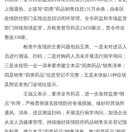
上报退热、止咳等“四类”药品销售信息131万余条，由各区
疫情防控部门实现信息回访闭环管理。全市药监和市场监管
部门持续加强监管，共检查督导药店23459家次，责令停业
整改338家。
检查中发现的主要问题包括五类。一是未对进店人
员进行测温、扫码；二是对购药人员未开展流行病学询问；
三是未按照一企一清单要求建立本店“四类药品”销售清单；
四是销售“四类药品”信息登记不完整；五是未张贴11种症状
及附近发热门诊地址提示。
王福义表示，要求全市药店，进一步发挥监测“哨
点”作用，严格贯彻落实疫情防控各项措施。做好经营场所
通风、消杀、进店测温扫码，开展流行病学询问，加强企业
从业人员健康管理。持续做好疫情防控药品销售实名登记报
告制度，建立本店“四类药品”销售清单。将“四类药品”购药