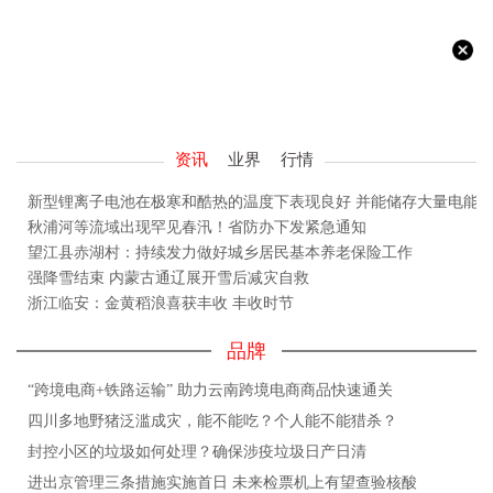
资讯
业界
行情
新型锂离子电池在极寒和酷热的温度下表现良好 并能储存大量电能
秋浦河等流域出现罕见春汛！省防办下发紧急通知
望江县赤湖村：持续发力做好城乡居民基本养老保险工作
强降雪结束 内蒙古通辽展开雪后减灾自救
浙江临安：金黄稻浪喜获丰收 丰收时节
品牌
“跨境电商+铁路运输” 助力云南跨境电商商品快速通关
四川多地野猪泛滥成灾，能不能吃？个人能不能猎杀？
封控小区的垃圾如何处理？确保涉疫垃圾日产日清
进出京管理三条措施实施首日 未来检票机上有望查验核酸