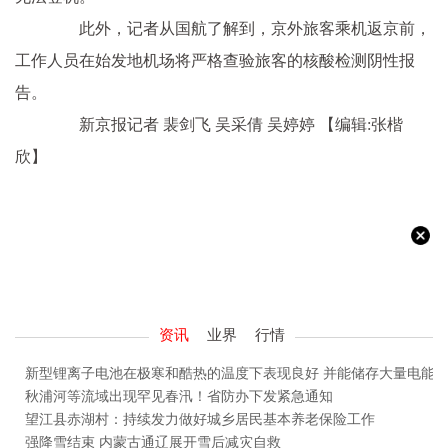
此外，记者从国航了解到，京外旅客乘机返京前，
工作人员在始发地机场将严格查验旅客的核酸检测阴性报
告。
新京报记者 裴剑飞 吴采倩 吴婷婷
【编辑:张楷
欣】
资讯
业界
行情
新型锂离子电池在极寒和酷热的温度下表现良好 并能储存大量电能
秋浦河等流域出现罕见春汛！省防办下发紧急通知
望江县赤湖村：持续发力做好城乡居民基本养老保险工作
强降雪结束 内蒙古通辽展开雪后减灾自救