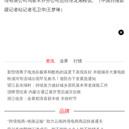
理有限公司乌鲁木齐分公司总经理龙湘鞍说。（中国日报新
疆记者站记者毛卫华|王梦琳）
资讯
业界
行情
新型锂离子电池在极寒和酷热的温度下表现良好 并能储存大量电能
秋浦河等流域出现罕见春汛！省防办下发紧急通知
望江县赤湖村：持续发力做好城乡居民基本养老保险工作
强降雪结束 内蒙古通辽展开雪后减灾自救
浙江临安：金黄稻浪喜获丰收 丰收时节
品牌
“跨境电商+铁路运输” 助力云南跨境电商商品快速通关