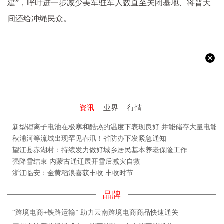
建”，呼吁进一步减少美军驻军人数直至关闭基地、将普天
间还给冲绳民众。
资讯
业界
行情
新型锂离子电池在极寒和酷热的温度下表现良好 并能储存大量电能
秋浦河等流域出现罕见春汛！省防办下发紧急通知
望江县赤湖村：持续发力做好城乡居民基本养老保险工作
强降雪结束 内蒙古通辽展开雪后减灾自救
浙江临安：金黄稻浪喜获丰收 丰收时节
品牌
“跨境电商+铁路运输” 助力云南跨境电商商品快速通关