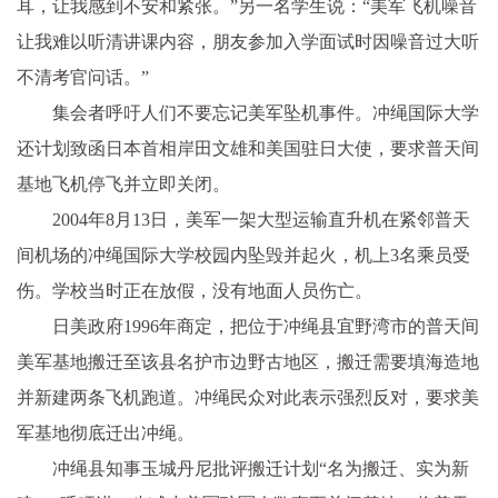
耳，让我感到不安和紧张。”另一名学生说：“美军飞机噪音
让我难以听清讲课内容，朋友参加入学面试时因噪音过大听
不清考官问话。”
集会者呼吁人们不要忘记美军坠机事件。冲绳国际大学
还计划致函日本首相岸田文雄和美国驻日大使，要求普天间
基地飞机停飞并立即关闭。
2004年8月13日，美军一架大型运输直升机在紧邻普天
间机场的冲绳国际大学校园内坠毁并起火，机上3名乘员受
伤。学校当时正在放假，没有地面人员伤亡。
日美政府1996年商定，把位于冲绳县宜野湾市的普天间
美军基地搬迁至该县名护市边野古地区，搬迁需要填海造地
并新建两条飞机跑道。冲绳民众对此表示强烈反对，要求美
军基地彻底迁出冲绳。
冲绳县知事玉城丹尼批评搬迁计划“名为搬迁、实为新