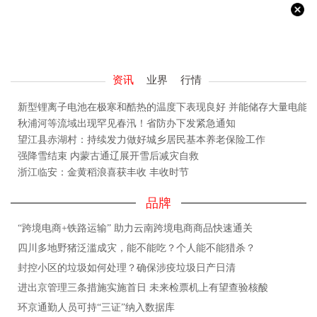
资讯
业界
行情
新型锂离子电池在极寒和酷热的温度下表现良好 并能储存大量电能
秋浦河等流域出现罕见春汛！省防办下发紧急通知
望江县赤湖村：持续发力做好城乡居民基本养老保险工作
强降雪结束 内蒙古通辽展开雪后减灾自救
浙江临安：金黄稻浪喜获丰收 丰收时节
品牌
“跨境电商+铁路运输” 助力云南跨境电商商品快速通关
四川多地野猪泛滥成灾，能不能吃？个人能不能猎杀？
封控小区的垃圾如何处理？确保涉疫垃圾日产日清
进出京管理三条措施实施首日 未来检票机上有望查验核酸
环京通勤人员可持“三证”纳入数据库