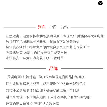
资讯
业界
行情
新型锂离子电池在极寒和酷热的温度下表现良好 并能储存大量电能
秋浦河等流域出现罕见春汛！省防办下发紧急通知
望江县赤湖村：持续发力做好城乡居民基本养老保险工作
强降雪结束 内蒙古通辽展开雪后减灾自救
浙江临安：金黄稻浪喜获丰收 丰收时节
品牌
“跨境电商+铁路运输” 助力云南跨境电商商品快速通关
四川多地野猪泛滥成灾，能不能吃？个人能不能猎杀？
封控小区的垃圾如何处理？确保涉疫垃圾日产日清
进出京管理三条措施实施首日 未来检票机上有望查验核酸
环京通勤人员可持“三证”纳入数据库