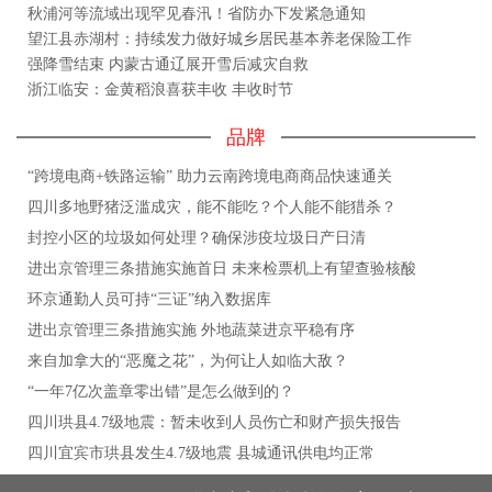
秋浦河等流域出现罕见春汛！省防办下发紧急通知
望江县赤湖村：持续发力做好城乡居民基本养老保险工作
强降雪结束 内蒙古通辽展开雪后减灾自救
浙江临安：金黄稻浪喜获丰收 丰收时节
品牌
“跨境电商+铁路运输” 助力云南跨境电商商品快速通关
四川多地野猪泛滥成灾，能不能吃？个人能不能猎杀？
封控小区的垃圾如何处理？确保涉疫垃圾日产日清
进出京管理三条措施实施首日 未来检票机上有望查验核酸
环京通勤人员可持“三证”纳入数据库
进出京管理三条措施实施 外地蔬菜进京平稳有序
来自加拿大的“恶魔之花”，为何让人如临大敌？
“一年7亿次盖章零出错”是怎么做到的？
四川珙县4.7级地震：暂未收到人员伤亡和财产损失报告
四川宜宾市珙县发生4.7级地震 县城通讯供电均正常