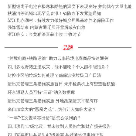
新型锂离子电池在极寒和酷热的温度下表现良好 并能储存大量电能
秋浦河等流域出现罕见春汛！省防办下发紧急通知
望江县赤湖村：持续发力做好城乡居民基本养老保险工作
强降雪结束 内蒙古通辽展开雪后减灾自救
浙江临安：金黄稻浪喜获丰收 丰收时节
品牌
“跨境电商+铁路运输” 助力云南跨境电商商品快速通关
四川多地野猪泛滥成灾，能不能吃？个人能不能猎杀？
封控小区的垃圾如何处理？确保涉疫垃圾日产日清
进出京管理三条措施实施首日 未来检票机上有望查验核酸
环京通勤人员可持“三证”纳入数据库
进出京管理三条措施实施 外地蔬菜进京平稳有序
来自加拿大的“恶魔之花”，为何让人如临大敌？
“一年7亿次盖章零出错”是怎么做到的？
四川珙县4.7级地震：暂未收到人员伤亡和财产损失报告
四川宜宾市珙县发生4.7级地震 县城通讯供电均正常