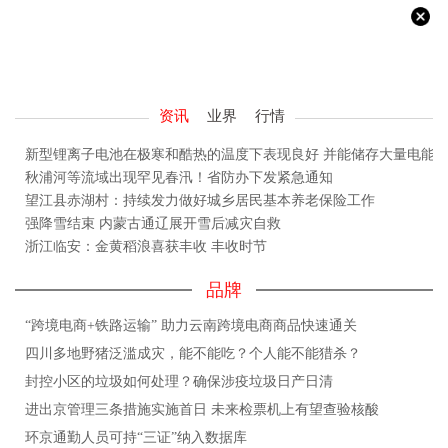
资讯
业界
行情
新型锂离子电池在极寒和酷热的温度下表现良好 并能储存大量电能
秋浦河等流域出现罕见春汛！省防办下发紧急通知
望江县赤湖村：持续发力做好城乡居民基本养老保险工作
强降雪结束 内蒙古通辽展开雪后减灾自救
浙江临安：金黄稻浪喜获丰收 丰收时节
品牌
“跨境电商+铁路运输” 助力云南跨境电商商品快速通关
四川多地野猪泛滥成灾，能不能吃？个人能不能猎杀？
封控小区的垃圾如何处理？确保涉疫垃圾日产日清
进出京管理三条措施实施首日 未来检票机上有望查验核酸
环京通勤人员可持“三证”纳入数据库