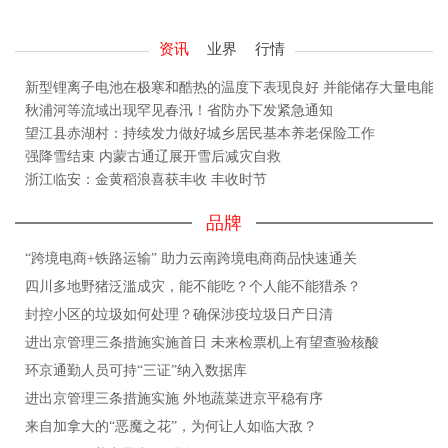
资讯
业界
行情
新型锂离子电池在极寒和酷热的温度下表现良好 并能储存大量电能
秋浦河等流域出现罕见春汛！省防办下发紧急通知
望江县赤湖村：持续发力做好城乡居民基本养老保险工作
强降雪结束 内蒙古通辽展开雪后减灾自救
浙江临安：金黄稻浪喜获丰收 丰收时节
品牌
“跨境电商+铁路运输” 助力云南跨境电商商品快速通关
四川多地野猪泛滥成灾，能不能吃？个人能不能猎杀？
封控小区的垃圾如何处理？确保涉疫垃圾日产日清
进出京管理三条措施实施首日 未来检票机上有望查验核酸
环京通勤人员可持“三证”纳入数据库
进出京管理三条措施实施 外地蔬菜进京平稳有序
来自加拿大的“恶魔之花”，为何让人如临大敌？