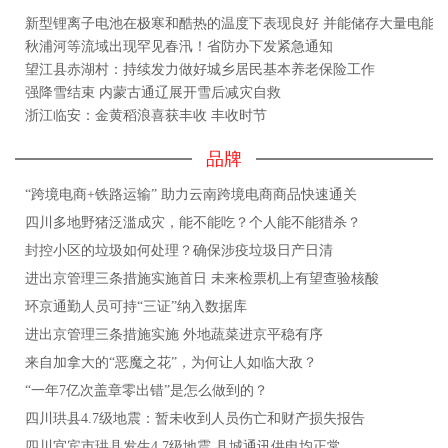
新型锂离子电池在极寒和酷热的温度下表现良好 并能储存大量电能
秋浦河等流域出现罕见春汛！省防办下发紧急通知
望江县赤湖村：持续发力做好城乡居民基本养老保险工作
强降雪结束 内蒙古通辽展开雪后减灾自救
浙江临安：金黄稻浪喜获丰收 丰收时节
品牌
“跨境电商+铁路运输” 助力云南跨境电商商品快速通关
四川多地野猪泛滥成灾，能不能吃？个人能不能猎杀？
封控小区的垃圾如何处理？确保涉疫垃圾日产日清
进出京管理三条措施实施首日 未来检票机上有望查验核酸
环京通勤人员可持“三证”纳入数据库
进出京管理三条措施实施 外地蔬菜进京平稳有序
来自加拿大的“恶魔之花”，为何让人如临大敌？
“一年7亿次盖章零出错”是怎么做到的？
四川珙县4.7级地震：暂未收到人员伤亡和财产损失报告
四川宜宾市珙县发生4.7级地震 县城通讯供电均正常