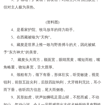
但对主人极为亲热。
(资料图)
4、是看家护院、牧马放羊的得力助手。
5、在西藏被喻为"天狗"。
6、藏獒是世界上惟一敢与野兽搏斗的犬，因此被赋
予"东方神犬"的美誉。
7、 藏獒头大而方，额面宽，眼睛黑黄，嘴短而粗，嘴
角略重，吻短鼻宽，舌大唇厚。
8、颈粗有力，颈下有垂，形体壮实，听觉敏捷，视觉
锐利，前肢五趾尖利，后肢四趾钩利，犬牙锋利无比，耳小
而下垂，收听四方信息，尾大而侧卷。
9、其形如虎，吠声如狮吼足震山狱，不怒而威，不动
如山，气动山河，令人一见即感觉出古代犬种所特具有野性