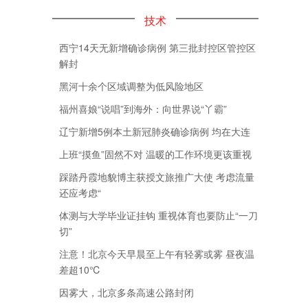
技术
西宁14天无新增确诊病例 第三批封控区管控区
解封
黑河十余个区域调整为低风险地区
福州喜娘“说唱”到海外：向世界说“丫霸”
辽宁新增5例本土新冠肺炎确诊病例 均在大连
上班“摸鱼”固然不对 温暖的工作环境更该重视
踩踏丹霞地貌博主获授文旅推广大使 考虑流量
还应考虑“
体测与大学毕业证挂钩 重视体育也要防止“一刀
切”
注意！北京今天早晨至上午有轻雾或雾 昼夜温
差超10℃
因雾大，北京多条高速公路封闭