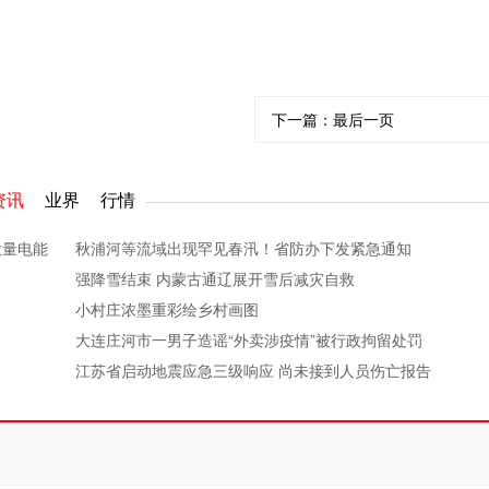
下一篇：
最后一页
资讯
业界
行情
大量电能
秋浦河等流域出现罕见春汛！省防办下发紧急通知
强降雪结束 内蒙古通辽展开雪后减灾自救
小村庄浓墨重彩绘乡村画图
大连庄河市一男子造谣“外卖涉疫情”被行政拘留处罚
江苏省启动地震应急三级响应 尚未接到人员伤亡报告