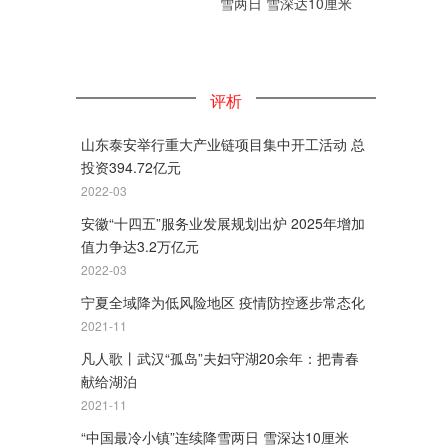
雪两日 雪深达10厘米
评析
山东泰安举行重大产业链项目集中开工活动 总
投资394.72亿元
2022-03
安徽“十四五”服务业发展规划出炉 2025年增加
值力争达3.2万亿元
2022-03
宁夏全域降为低风险地区 疫情防控逐步常态化
2021-11
凡人歌丨武汉“孤岛”夫妇守湖20余年：把青春
献给湖泊
2021-11
“中国最冷小镇”连续降雪两日 雪深达10厘米