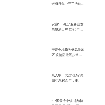
链项目集中开工活动
总投资394.72亿元
安徽“十四五”服务业发
展规划出炉 2025年增
加值力争达3.2万亿元
宁夏全域降为低风险地
区 疫情防控逐步常态
化
凡人歌丨武汉“孤岛”夫
妇守湖20余年：把青
春献给湖泊
“中国最冷小镇”连续降