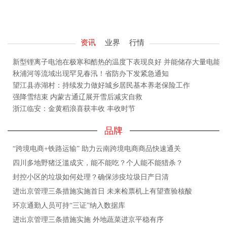
资讯
业界
行情
新型锂离子电池在极寒和酷热的温度下表现良好 并能储存大量电能
秋浦河等流域出现罕见春汛！省防办下发紧急通知
望江县赤湖村：持续发力做好城乡居民基本养老保险工作
强降雪结束 内蒙古通辽展开雪后减灾自救
浙江临安：金黄稻浪喜获丰收 丰收时节
品牌
“跨境电商+铁路运输” 助力云南跨境电商商品快速通关
四川多地野猪泛滥成灾，能不能吃？个人能不能猎杀？
封控小区的垃圾如何处理？确保涉疫垃圾日产日清
进出京管理三条措施实施首日 未来检票机上有望查验核酸
环京通勤人员可持“三证”纳入数据库
进出京管理三条措施实施 外地蔬菜进京平稳有序