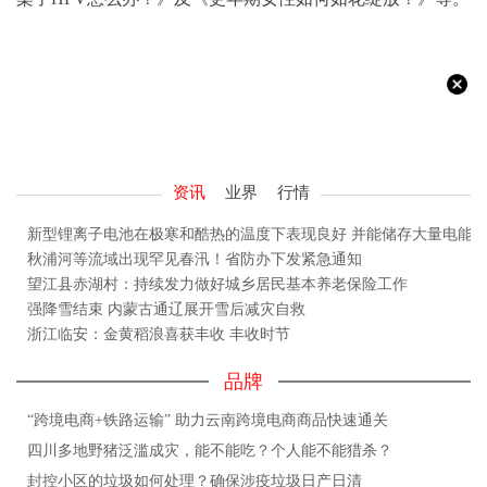
资讯
业界
行情
新型锂离子电池在极寒和酷热的温度下表现良好 并能储存大量电能
秋浦河等流域出现罕见春汛！省防办下发紧急通知
望江县赤湖村：持续发力做好城乡居民基本养老保险工作
强降雪结束 内蒙古通辽展开雪后减灾自救
浙江临安：金黄稻浪喜获丰收 丰收时节
品牌
“跨境电商+铁路运输” 助力云南跨境电商商品快速通关
四川多地野猪泛滥成灾，能不能吃？个人能不能猎杀？
封控小区的垃圾如何处理？确保涉疫垃圾日产日清