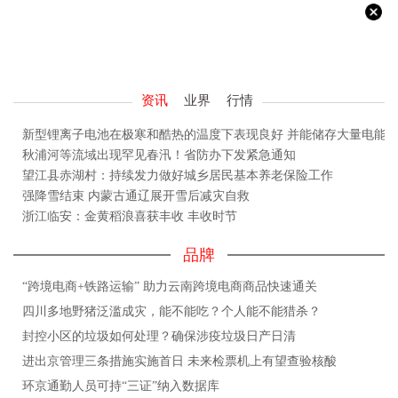
资讯
业界
行情
新型锂离子电池在极寒和酷热的温度下表现良好 并能储存大量电能
秋浦河等流域出现罕见春汛！省防办下发紧急通知
望江县赤湖村：持续发力做好城乡居民基本养老保险工作
强降雪结束 内蒙古通辽展开雪后减灾自救
浙江临安：金黄稻浪喜获丰收 丰收时节
品牌
“跨境电商+铁路运输” 助力云南跨境电商商品快速通关
四川多地野猪泛滥成灾，能不能吃？个人能不能猎杀？
封控小区的垃圾如何处理？确保涉疫垃圾日产日清
进出京管理三条措施实施首日 未来检票机上有望查验核酸
环京通勤人员可持“三证”纳入数据库