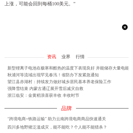
上涨，可能会回到每桶100美元。”
资讯
业界
行情
新型锂离子电池在极寒和酷热的温度下表现良好 并能储存大量电能
秋浦河等流域出现罕见春汛！省防办下发紧急通知
望江县赤湖村：持续发力做好城乡居民基本养老保险工作
强降雪结束 内蒙古通辽展开雪后减灾自救
浙江临安：金黄稻浪喜获丰收 丰收时节
品牌
“跨境电商+铁路运输” 助力云南跨境电商商品快速通关
四川多地野猪泛滥成灾，能不能吃？个人能不能猎杀？