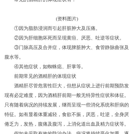
(资料图片)
①因为脂肪浸润而引起肝脏肿大及压痛。
②因为肝细胞坏死而呈现黄疸、厌恶、吐逆等症状。
③门脉高压及合并症，体现脾脏肿大、食管静脉曲张及
腹水等。
④其他症状，如蜘蛛痣、肝掌等。
前期常见的酒精肝的体现症状
酒精肝尽管危害性巨大，但想从症状上进行前期预防发
现有必定难度，因为酒精肝前期一般无特异性症状和体征。
只有随着病况的持续发展，继而呈现一些消化系统和肝病的
特征。如有显着体重减轻，食欲不振，厌恶，吐逆，全身厌
倦乏力，发热，腹痛及腹泻，上消化道出血及精力症状等。
假如未采取有效的防治办法，病况将持续恶化加重，逐