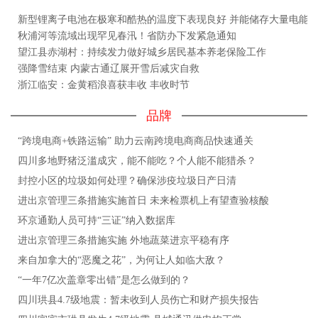
新型锂离子电池在极寒和酷热的温度下表现良好 并能储存大量电能
秋浦河等流域出现罕见春汛！省防办下发紧急通知
望江县赤湖村：持续发力做好城乡居民基本养老保险工作
强降雪结束 内蒙古通辽展开雪后减灾自救
浙江临安：金黄稻浪喜获丰收 丰收时节
品牌
“跨境电商+铁路运输” 助力云南跨境电商商品快速通关
四川多地野猪泛滥成灾，能不能吃？个人能不能猎杀？
封控小区的垃圾如何处理？确保涉疫垃圾日产日清
进出京管理三条措施实施首日 未来检票机上有望查验核酸
环京通勤人员可持“三证”纳入数据库
进出京管理三条措施实施 外地蔬菜进京平稳有序
来自加拿大的“恶魔之花”，为何让人如临大敌？
“一年7亿次盖章零出错”是怎么做到的？
四川珙县4.7级地震：暂未收到人员伤亡和财产损失报告