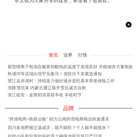
本文就为大家分享到这里，希望看了会喜欢。
资讯
业界
行情
新型锂离子电池在极寒和酷热的温度下表现良好 并能储存大量电能
秋浦河等流域出现罕见春汛！省防办下发紧急通知
望江县赤湖村：持续发力做好城乡居民基本养老保险工作
强降雪结束 内蒙古通辽展开雪后减灾自救
浙江临安：金黄稻浪喜获丰收 丰收时节
品牌
“跨境电商+铁路运输” 助力云南跨境电商商品快速通关
四川多地野猪泛滥成灾，能不能吃？个人能不能猎杀？
封控小区的垃圾如何处理？确保涉疫垃圾日产日清