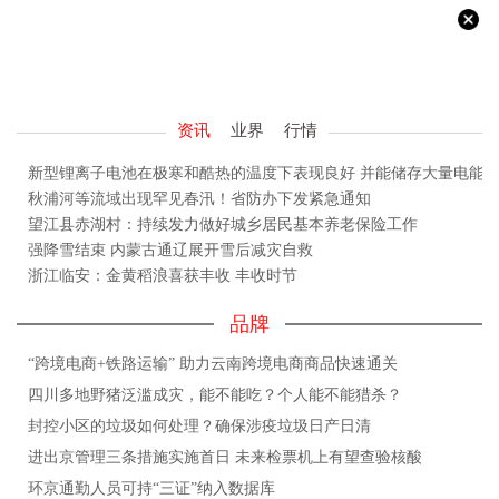
资讯
业界
行情
新型锂离子电池在极寒和酷热的温度下表现良好 并能储存大量电能
秋浦河等流域出现罕见春汛！省防办下发紧急通知
望江县赤湖村：持续发力做好城乡居民基本养老保险工作
强降雪结束 内蒙古通辽展开雪后减灾自救
浙江临安：金黄稻浪喜获丰收 丰收时节
品牌
“跨境电商+铁路运输” 助力云南跨境电商商品快速通关
四川多地野猪泛滥成灾，能不能吃？个人能不能猎杀？
封控小区的垃圾如何处理？确保涉疫垃圾日产日清
进出京管理三条措施实施首日 未来检票机上有望查验核酸
环京通勤人员可持“三证”纳入数据库