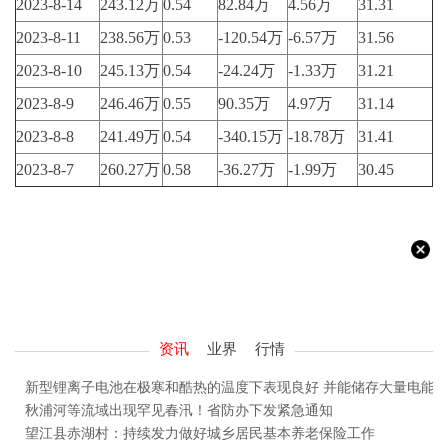
2023-8-14
243.12万
0.54
82.84万
4.56万
31.31
2023-8-11
238.56万
0.53
-120.54万
-6.57万
31.56
2023-8-10
245.13万
0.54
-24.24万
-1.33万
31.21
2023-8-9
246.46万
0.55
90.35万
4.97万
31.14
2023-8-8
241.49万
0.54
-340.15万
-18.78万
31.41
2023-8-7
260.27万
0.58
-36.27万
-1.99万
30.45
资讯
业界
行情
新型锂离子电池在极寒和酷热的温度下表现良好 并能储存大量电能
秋浦河等流域出现罕见春汛！省防办下发紧急通知
望江县赤湖村：持续发力做好城乡居民基本养老保险工作