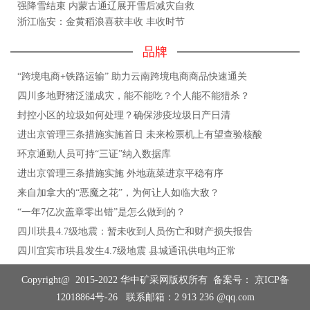
强降雪结束 内蒙古通辽展开雪后减灾自救
浙江临安：金黄稻浪喜获丰收 丰收时节
品牌
“跨境电商+铁路运输” 助力云南跨境电商商品快速通关
四川多地野猪泛滥成灾，能不能吃？个人能不能猎杀？
封控小区的垃圾如何处理？确保涉疫垃圾日产日清
进出京管理三条措施实施首日 未来检票机上有望查验核酸
环京通勤人员可持“三证”纳入数据库
进出京管理三条措施实施 外地蔬菜进京平稳有序
来自加拿大的“恶魔之花”，为何让人如临大敌？
“一年7亿次盖章零出错”是怎么做到的？
四川珙县4.7级地震：暂未收到人员伤亡和财产损失报告
四川宜宾市珙县发生4.7级地震 县城通讯供电均正常
Copyright@ 2015-2022 华中矿采网版权所有 备案号：
京ICP备
12018864号-26
联系邮箱：2 913 236 @qq.com