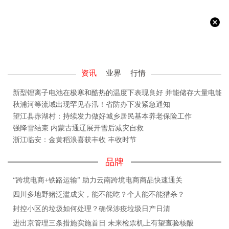
资讯
业界
行情
新型锂离子电池在极寒和酷热的温度下表现良好 并能储存大量电能
秋浦河等流域出现罕见春汛！省防办下发紧急通知
望江县赤湖村：持续发力做好城乡居民基本养老保险工作
强降雪结束 内蒙古通辽展开雪后减灾自救
浙江临安：金黄稻浪喜获丰收 丰收时节
品牌
“跨境电商+铁路运输” 助力云南跨境电商商品快速通关
四川多地野猪泛滥成灾，能不能吃？个人能不能猎杀？
封控小区的垃圾如何处理？确保涉疫垃圾日产日清
进出京管理三条措施实施首日 未来检票机上有望查验核酸