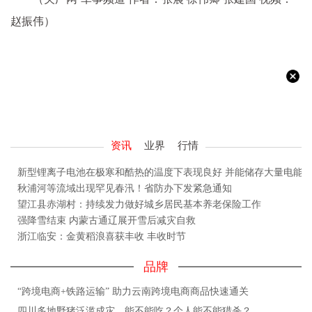
赵振伟）
资讯
业界
行情
新型锂离子电池在极寒和酷热的温度下表现良好 并能储存大量电能
秋浦河等流域出现罕见春汛！省防办下发紧急通知
望江县赤湖村：持续发力做好城乡居民基本养老保险工作
强降雪结束 内蒙古通辽展开雪后减灾自救
浙江临安：金黄稻浪喜获丰收 丰收时节
品牌
“跨境电商+铁路运输” 助力云南跨境电商商品快速通关
四川多地野猪泛滥成灾，能不能吃？个人能不能猎杀？