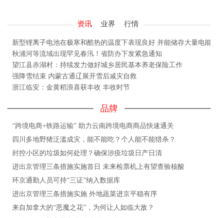
资讯
业界
行情
新型锂离子电池在极寒和酷热的温度下表现良好 并能储存大量电能
秋浦河等流域出现罕见春汛！省防办下发紧急通知
望江县赤湖村：持续发力做好城乡居民基本养老保险工作
强降雪结束 内蒙古通辽展开雪后减灾自救
浙江临安：金黄稻浪喜获丰收 丰收时节
品牌
“跨境电商+铁路运输” 助力云南跨境电商商品快速通关
四川多地野猪泛滥成灾，能不能吃？个人能不能猎杀？
封控小区的垃圾如何处理？确保涉疫垃圾日产日清
进出京管理三条措施实施首日 未来检票机上有望查验核酸
环京通勤人员可持“三证”纳入数据库
进出京管理三条措施实施 外地蔬菜进京平稳有序
来自加拿大的“恶魔之花”，为何让人如临大敌？