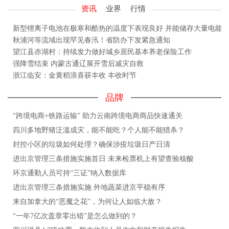
资讯
业界
行情
新型锂离子电池在极寒和酷热的温度下表现良好 并能储存大量电能
秋浦河等流域出现罕见春汛！省防办下发紧急通知
望江县赤湖村：持续发力做好城乡居民基本养老保险工作
强降雪结束 内蒙古通辽展开雪后减灾自救
浙江临安：金黄稻浪喜获丰收 丰收时节
品牌
“跨境电商+铁路运输” 助力云南跨境电商商品快速通关
四川多地野猪泛滥成灾，能不能吃？个人能不能猎杀？
封控小区的垃圾如何处理？确保涉疫垃圾日产日清
进出京管理三条措施实施首日 未来检票机上有望查验核酸
环京通勤人员可持“三证”纳入数据库
进出京管理三条措施实施 外地蔬菜进京平稳有序
来自加拿大的“恶魔之花”，为何让人如临大敌？
“一年7亿次盖章零出错”是怎么做到的？