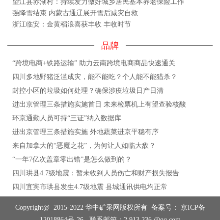
望江县赤湖村：持续发力做好城乡居民基本养老保险工作
强降雪结束 内蒙古通辽展开雪后减灾自救
浙江临安：金黄稻浪喜获丰收 丰收时节
品牌
“跨境电商+铁路运输” 助力云南跨境电商商品快速通关
四川多地野猪泛滥成灾，能不能吃？个人能不能猎杀？
封控小区的垃圾如何处理？确保涉疫垃圾日产日清
进出京管理三条措施实施首日 未来检票机上有望查验核酸
环京通勤人员可持“三证”纳入数据库
进出京管理三条措施实施 外地蔬菜进京平稳有序
来自加拿大的“恶魔之花”，为何让人如临大敌？
“一年7亿次盖章零出错”是怎么做到的？
四川珙县4.7级地震：暂未收到人员伤亡和财产损失报告
四川宜宾市珙县发生4.7级地震 县城通讯供电均正常
Copyright@ 2015-2022 华中矿采网版权所有 备案号：
京ICP备
12018864号-26
联系邮箱：2 913 236 @qq.com