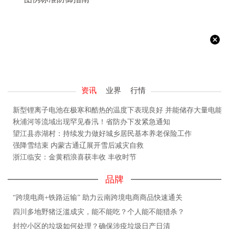
资讯
业界
行情
新型锂离子电池在极寒和酷热的温度下表现良好 并能储存大量电能
秋浦河等流域出现罕见春汛！省防办下发紧急通知
望江县赤湖村：持续发力做好城乡居民基本养老保险工作
强降雪结束 内蒙古通辽展开雪后减灾自救
浙江临安：金黄稻浪喜获丰收 丰收时节
品牌
“跨境电商+铁路运输” 助力云南跨境电商商品快速通关
四川多地野猪泛滥成灾，能不能吃？个人能不能猎杀？
封控小区的垃圾如何处理？确保涉疫垃圾日产日清