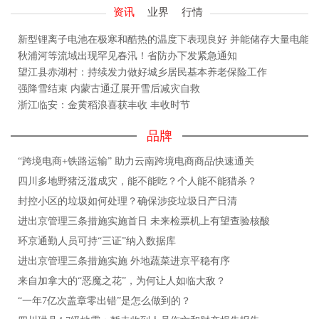
资讯
业界
行情
新型锂离子电池在极寒和酷热的温度下表现良好 并能储存大量电能
秋浦河等流域出现罕见春汛！省防办下发紧急通知
望江县赤湖村：持续发力做好城乡居民基本养老保险工作
强降雪结束 内蒙古通辽展开雪后减灾自救
浙江临安：金黄稻浪喜获丰收 丰收时节
品牌
“跨境电商+铁路运输” 助力云南跨境电商商品快速通关
四川多地野猪泛滥成灾，能不能吃？个人能不能猎杀？
封控小区的垃圾如何处理？确保涉疫垃圾日产日清
进出京管理三条措施实施首日 未来检票机上有望查验核酸
环京通勤人员可持“三证”纳入数据库
进出京管理三条措施实施 外地蔬菜进京平稳有序
来自加拿大的“恶魔之花”，为何让人如临大敌？
“一年7亿次盖章零出错”是怎么做到的？