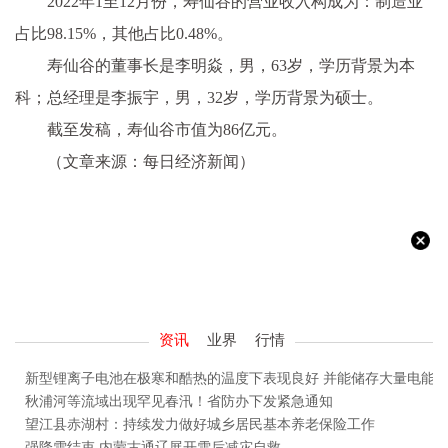
2022年1至12月份，寿仙谷的营业收入构成为：制造业
占比98.15%，其他占比0.48%。
寿仙谷的董事长是李明焱，男，63岁，学历背景为本
科；总经理是李振宇，男，32岁，学历背景为硕士。
截至发稿，寿仙谷市值为86亿元。
（文章来源：每日经济新闻）
资讯
业界
行情
新型锂离子电池在极寒和酷热的温度下表现良好 并能储存大量电能
秋浦河等流域出现罕见春汛！省防办下发紧急通知
望江县赤湖村：持续发力做好城乡居民基本养老保险工作
强降雪结束 内蒙古通辽展开雪后减灾自救