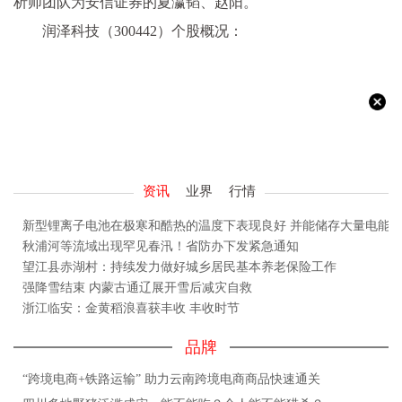
析师团队为安信证券的夏瀛韬、赵阳。
润泽科技（300442）个股概况：
资讯
业界
行情
新型锂离子电池在极寒和酷热的温度下表现良好 并能储存大量电能
秋浦河等流域出现罕见春汛！省防办下发紧急通知
望江县赤湖村：持续发力做好城乡居民基本养老保险工作
强降雪结束 内蒙古通辽展开雪后减灾自救
浙江临安：金黄稻浪喜获丰收 丰收时节
品牌
“跨境电商+铁路运输” 助力云南跨境电商商品快速通关