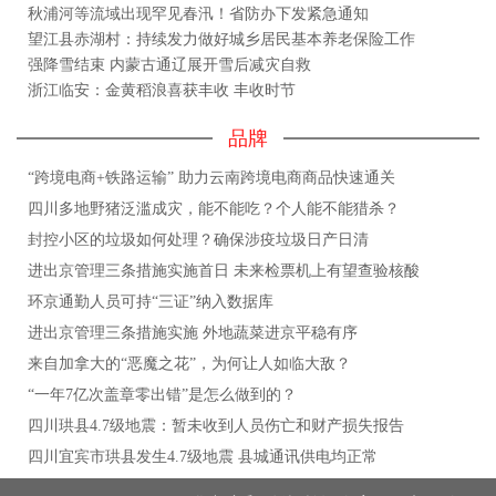
秋浦河等流域出现罕见春汛！省防办下发紧急通知
望江县赤湖村：持续发力做好城乡居民基本养老保险工作
强降雪结束 内蒙古通辽展开雪后减灾自救
浙江临安：金黄稻浪喜获丰收 丰收时节
品牌
“跨境电商+铁路运输” 助力云南跨境电商商品快速通关
四川多地野猪泛滥成灾，能不能吃？个人能不能猎杀？
封控小区的垃圾如何处理？确保涉疫垃圾日产日清
进出京管理三条措施实施首日 未来检票机上有望查验核酸
环京通勤人员可持“三证”纳入数据库
进出京管理三条措施实施 外地蔬菜进京平稳有序
来自加拿大的“恶魔之花”，为何让人如临大敌？
“一年7亿次盖章零出错”是怎么做到的？
四川珙县4.7级地震：暂未收到人员伤亡和财产损失报告
四川宜宾市珙县发生4.7级地震 县城通讯供电均正常